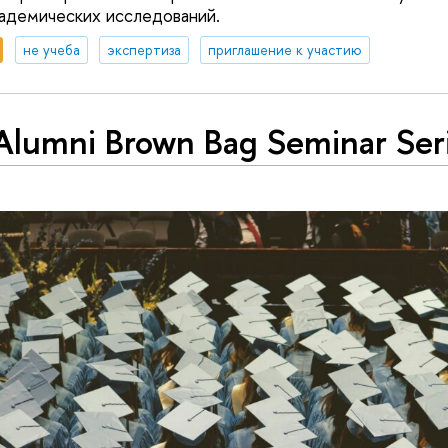
кадемических исследований.
не учеба
экспертиза
приглашение к участию
Alumni Brown Bag Seminar Ser