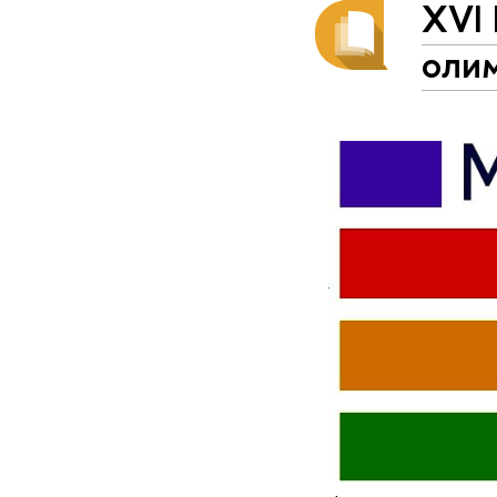
XVI 
олим