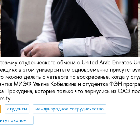
грамму студенческого обмена с United Arab Emirates Un
 лекциях в этом университете одновременно присутствую
то можно делать с четверга по воскресенье, когда у ст
дентка МИЭФ Ульяна Кобылкина и студентка ФЭН прогр
ка Прокудина, которые только что вернулись из ОАЭ пос
sity.
студенты
международное сотрудничество
Международный институт экономики и финансов