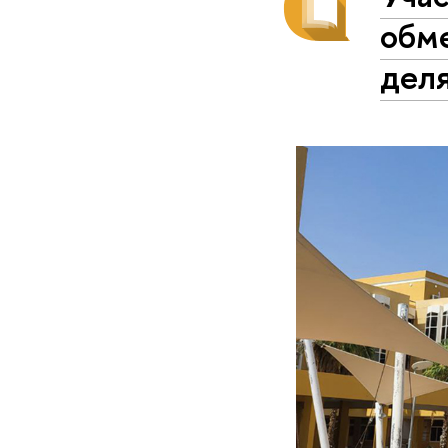
обме
дел