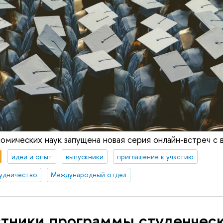
номических наук запущена новая серия онлайн-встреч с 
идеи и опыт
выпускники
приглашение к участию
удничество
Международный отдел
стники программы студенчес