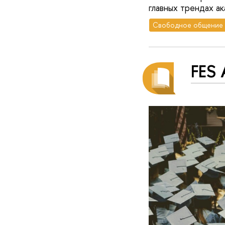
главных трендах а
Свободное общение
FES 