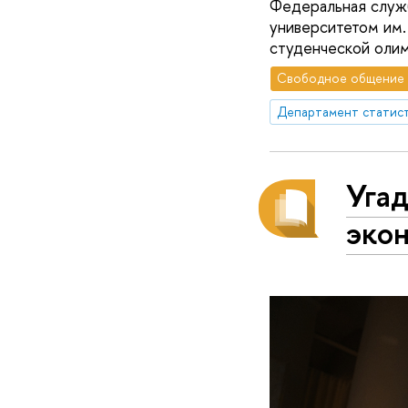
Федеральная служб
университетом им. 
студенческой олим
Свободное общение
Угад
экон