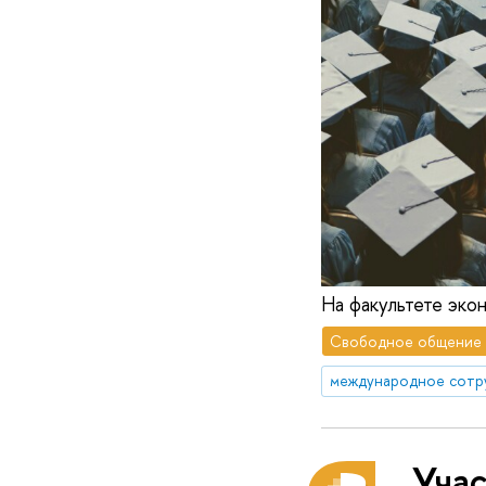
На факультете эко
Свободное общение
международное сотр
Уча