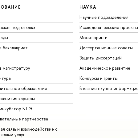
ЗОВАНИЕ
НАУКА
Научные подразделения
вская подготовка
Исследовательские проекты
иады
Мониторинги
в бакалавриат
Диссертационные советы
Защиты диссертаций
в магистратуру
Академическое развитие
нтура
Конкурсы и гранты
ительное образование
Внешние научно-информаци
развития карьеры
-инкубатор ВШЭ
вательные партнерства
ая связь и взаимодействие с
телями услуг