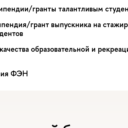
ипендии/гранты талантливым студе
пендия/грант выпускника на стажир
дентов
ачества образовательной и рекреа
тия ФЭН