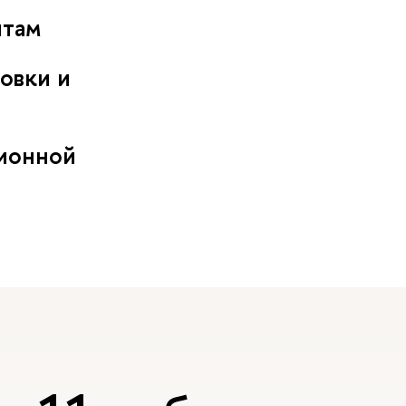
нтам
овки и
ционной