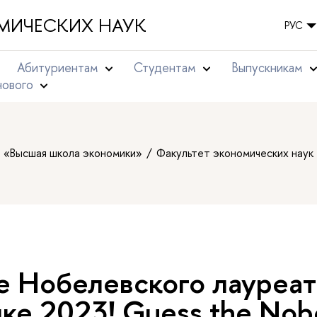
МИЧЕСКИХ НАУК
РУС
Абитуриентам
Студентам
ыпускникам
нового
т «Высшая школа экономики»
Факультет экономических наук
е Нобелевского лауреат
ке 2023! Guess the Nobe