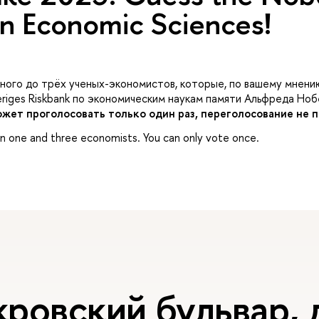
n Economic Sciences!
ного до трёх ученых-экономистов, которые, по вашему мнени
riges Riskbank по экономическим наукам памяти Альфреда Нобе
ожет проголосовать только один раз, переголосование не 
 one and three economists. You can only vote once.
ровский бульвар, д