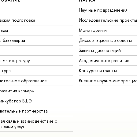
Научные подразделения
вская подготовка
Исследовательские проекты
иады
Мониторинги
в бакалавриат
Диссертационные советы
Защиты диссертаций
в магистратуру
Академическое развитие
нтура
Конкурсы и гранты
ительное образование
нешние научно-информацио
развития карьеры
-инкубатор ВШЭ
вательные партнерства
ая связь и взаимодействие с
телями услу