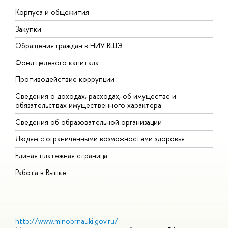
Корпуса и общежития
В
Закупки
П
Обращения граждан в НИУ ВШЭ
А
Фонд целевого капитала
Д
Противодействие коррупции
Ц
Сведения о доходах, расходах, об имуществе и
Б
обязательствах имущественного характера
О
Сведения об образовательной организации
О
Людям с ограниченными возможностями здоровья
Единая платежная страница
Работа в Вышке
http://www.minobrnauki.gov.ru/