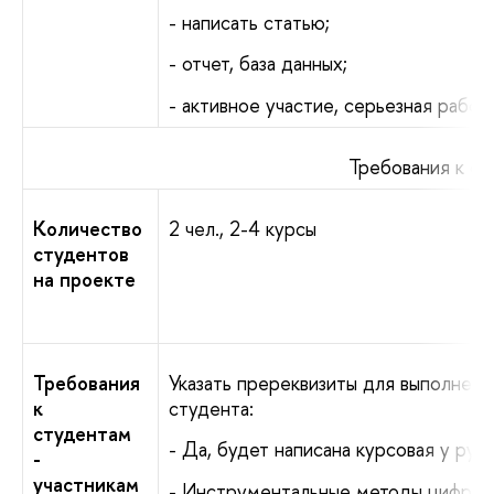
- написать статью;
- отчет, база данных;
- активное участие, серьезная работа
Требования к с
Количество
2 чел., 2-4 курсы
студентов
на проекте
Требования
Указать пререквизиты для выполнени
к
студента:
студентам
- Да, будет написана курсовая у рук
-
участникам
- Инструментальные методы цифров