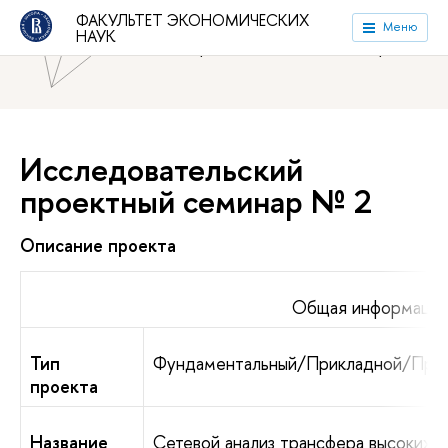
ФАКУЛЬТЕТ ЭКОНОМИЧЕСКИХ
Национальный исследовательский университет «Высшая
Меню
НАУК
школа экономики»
Факультет экономических наук
Исследовательский
проектный семинар № 2
Описание проекта
Общая информация
Тип
Фундаментальный/Прикладной/Прак
проекта
Название
Сетевой анализ трансфера высоких 