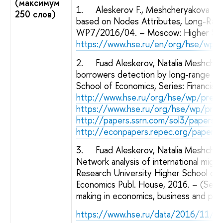
(максимум
1. Aleskerov F., Meshcheryakova N., 
250 слов)
based on Nodes Attributes, Long-Rang
WP7/2016/04. – Moscow: Higher Scho
https://www.hse.ru/en/org/hse/wp/
2. Fuad Aleskerov, Natalia Meshchery
borrowers detection by long-range int
School of Economics, Series: Financia
http://www.hse.ru/org/hse/wp/prepfr
https://www.hse.ru/org/hse/wp/prep
http://papers.ssrn.com/sol3/papers
http://econpapers.repec.org/paper/h
3. Fuad Aleskerov, Natalia Meshcher
Network analysis of international mig
Research University Higher School of
Economics Publ. House, 2016. – (Seri
making in economics, business and polit
https://www.hse.ru/data/2016/11