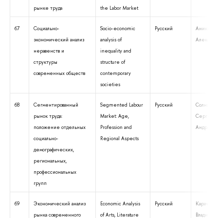
рынке труда
the Labor Market
67
Социально-
Socio-economic
Русский
Аникин В
экономический анализ
analysis of
Александ
неравенств и
inequality and
структуры
structure of
современных обществ
contemporary
societies
68
Сегментированный
Segmented Labour
Русский
Солнцев
рынок труда:
Market: Age,
Сергей
положение отдельных
Profession and
Андреев
социально-
Regional Aspects
демографических,
региональных,
профессиональных
групп
69
Экономический анализ
Economic Analysis
Русский
Карачаро
рынка современного
of Arts, Literature
Владимир