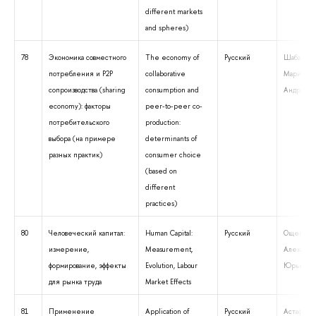
different markets
and spheres)
78
Экономика совместного
The economy of
Русский
Шабанова
потребления и Р2Р
collaborative
Марина
сопроизводства (sharing
consumption and
Андриано
economy): факторы
peer-to-peer co-
потребительского
production:
выбора (на примере
determinants of
разных практик)
consumer choice
(based on
different
practices)
80
Человеческий капитал:
Human Capital:
Русский
Ощепков
измерение,
Measurement,
Алексей
формирование, эффекты
Evolution, Labour
Юрьевич
для рынка труда
Market Effects
81
Применение
Application of
Русский
Астафьева