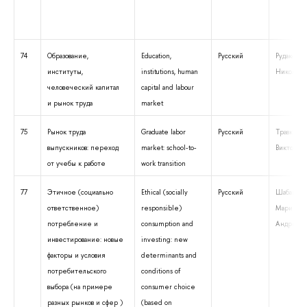
74
Образование,
Education,
Русский
Рудаков В
институты,
institutions, human
Николаев
человеческий капитал
capital and labour
и рынок труда
market
75
Рынок труда
Graduate labor
Русский
Травкин 
выпускников: переход
market: school-to-
Викторов
от учебы к работе
work transition
77
Этичное (социально
Ethical (socially
Русский
Шабанова
ответственное)
responsible)
Марина
потребление и
consumption and
Андриано
инвестирование: новые
investing: new
факторы и условия
determinants and
потребительского
conditions of
выбора (на примере
consumer choice
разных рынков и сфер )
(based on