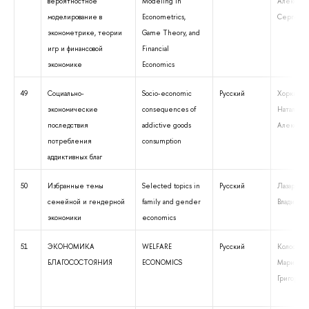
вероятностное
Modeling in
Алексей
моделирование в
Econometrics,
Сергеев
эконометрике, теории
Game Theory, and
игр и финансовой
Financial
экономике
Economics
49
Социально-
Socio-economic
Русский
Хоркина
экономические
consequences of
Наталья
последствия
addictive goods
Алексеев
потребления
consumption
аддиктивных благ
50
Избранные темы
Selected topics in
Русский
Лазарева 
семейной и гендерной
family and gender
Владимир
экономики
economics
51
ЭКОНОМИКА
WELFARE
Русский
Колосниц
БЛАГОСОСТОЯНИЯ
ECONOMICS
Марина
Григорьев