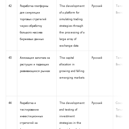
42
Разработка платформы
The development
Русский
Теплова Т
для симуляции
of a platform for
Викторовн
торговых стратегий
simulating trading
через обработку
strategies through
большого массива
the processing of a
биржевых данных
large array of
exchange data
43
Аллокация капитала на
The capital
Русский
Теплова Т
растущих и падающих
allocation in
Викторовн
развивающихся рынках
growing and falling
emerging markets
44
Разработка и
The development
Русский
Соколова
тестирование
and testing of
Татьяна
инвестиционных
investment
Владимир
стратегий на
strategies in the