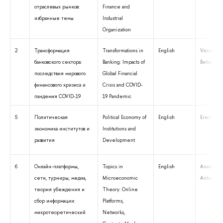
отраслевых рынков:
Finance and
избранные темы
Industrial
Organization
2
Трансформация
Transformations in
English
Veronika
банковского сектора:
Banking: Impacts of
Belousova
последствия мирового
Global Financial
финансового кризиса и
Crisis and COVID-
пандемия COVID-19
19 Pandemic
5
Политическая
Political Economy of
English
Eren Arbat
экономика институтов и
Institutions and
развития
Development
6
Онлайн-платформы,
Topics in
English
Anastasia
сети, турниры, медиа,
Microeconomic
Antsygina
теория убеждения и
Theory: Online
сбор информации:
Platforms,
микротеоретический
Networks,