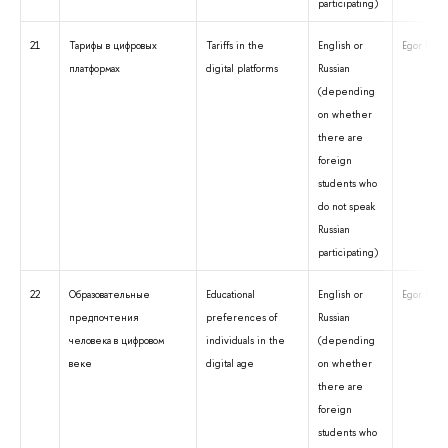
participating)
21
Тарифы в цифровых
Tariffs in the
English or
Egor Kriv
платформах
digital platforms
Russian
(depending
on whether
there are
foreign
students who
do not speak
Russian
participating)
22
Образовательные
Educational
English or
Egor Kriv
предпочтения
preferences of
Russian
человека в цифровом
individuals in the
(depending
веке
digital age
on whether
there are
foreign
students who