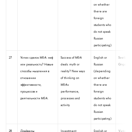
on whether
there are
foreign
students who
do not speak
Russian
participating)
27
Успех сделок M&A: миф
Success of M&A
English or
Svetlana A
или реальность? Новые
deals: myth or
Russian
Grigoriev
способы мышления в
reality? New ways
(depending
отношении
of thinking on
on whether
эффективности,
M&As
there are
процессов и
performance,
foreign
деятельности M&A.
processes and
students who
activity.
do not speak
Russian
participating)
28
Драйверы
Investment
English or
Victoria