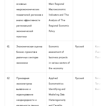
основных
Main Regional
макроэкономических
Macroeconomic
показателей регионов и
Indicators and The
анализ эффективности
Analysis of The
региональной
Regional Economic
экономической
Policy
политики
61
Экономическая оценка
Economic
Русский
Констант
бизнес-проектов в
assessment of
Львович
различных секторах
business projects
Поляков
экономики
in various sectors of
the economy
62
Прикладная
Applied
Русский
Ратникова
эконометрика:
Econometrics:
Татьяна
выявление и
Identifying and
Анатолье
моделирование
Modeling Data
неоднородности и
Heterogeneity
каузальности данных
and Causality