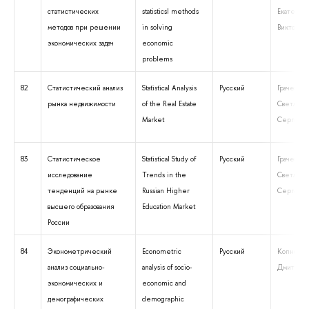
статистических
statisticsl methods
Екатерин
методов при решении
in solving
Викторовн
экономических задач
economic
problems
82
Статистический анализ
Statistical Analysis
Русский
Грачева
рынка недвижимости
of the Real Estate
Светлана
Market
Сергеев
83
Статистическое
Statistical Study of
Русский
Грачева
исследование
Trends in the
Светлана
тенденций на рынке
Russian Higher
Сергеев
высшего образования
Education Market
России
84
Эконометрический
Econometric
Русский
Копнова 
анализ социально-
analysis of socio-
Дмитрие
экономических и
economic and
демографических
demographic