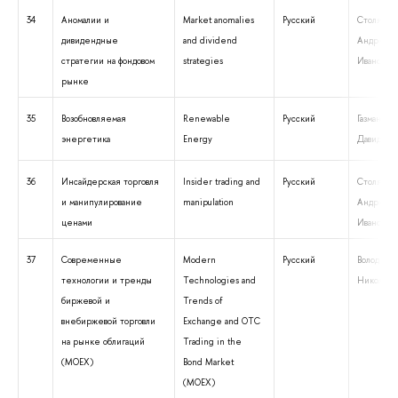
34
Аномалии и
Market anomalies
Русский
Столяров
дивидендные
and dividend
Андрей
стратегии на фондовом
strategies
Иванович
рынке
35
Возобновляемая
Renewable
Русский
Газман Ви
энергетика
Energy
Давидови
36
Инсайдерская торговля
Insider trading and
Русский
Столяров
и манипулирование
manipulation
Андрей
ценами
Иванович
37
Современные
Modern
Русский
Володин 
технологии и тренды
Technologies and
Николаев
биржевой и
Trends of
внебиржевой торговли
Exchange and OTC
на рынке облигаций
Trading in the
(MOEX)
Bond Market
(MOEX)