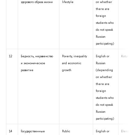
здорового образа жизни
lifestyle
on whether
there are
foreign
students who
do not speak
Russian
participating)
12
Бедность, неравенство
Poverty, inequality
English or
Kotyrlo E
и экономическое
and economic
Russian
развитие
growth
(depending
on whether
there are
foreign
students who
do not speak
Russian
participating)
14
Государственные
Public
English or
Elena Pod