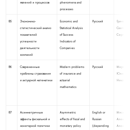
явлений и процессов
phenomena and
processes
85
Экономико-
Economic and
Русский
Грачева
статистический анализ
Statistical Analysis
Светлана
показателей
of Success
Сергеев
успешности
Indicators of
деятельности
Companies
компаний
86
Современные
Modern problems
Русский
Миронки
проблемы страхования
of insurance and
Юлия
и актуарной математики
actuarial
Николаев
mathematics
87
Асимметричные
Asymmetric
English or
Мясников
эффекты фискальной и
effects of fiscal and
Russian
Александ
монетарной политики
monetary policy
(depending
Алексее