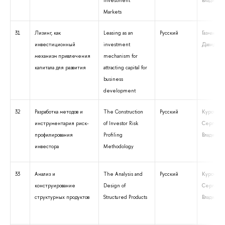
Investment
Владимир
Markets
31
Лизинг, как
Leasing as an
Русский
Газман Ви
инвестиционный
investment
Давидови
механизм привлечения
mechanism for
капитала для развития
attracting capital for
business
development
32
Разработка методов и
The Construction
Русский
Курочкин
инструментария риск-
of Investor Risk
Сергей
профилирования
Profiling
Владимир
инвестора
Methodology
33
Анализ и
The Analysis and
Русский
Курочкин
конструирование
Design of
Сергей
структурных продуктов
Structured Products
Владимир