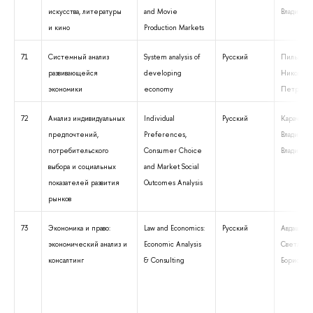
искусства, литературы
and Movie
Владимир
и кино
Production Markets
71
Системный анализ
System analysis of
Русский
Пильник
развивающейся
developing
Николай
экономики
economy
Петрович
72
Анализ индивидуальных
Individual
Русский
Карачаро
предпочтений,
Preferences,
Владимир
потребительского
Consumer Choice
Владимир
выбора и социальных
and Market Social
показателей развития
Outcomes Analysis
рынков
73
Экономика и право:
Law and Economics:
Русский
Авдашева
экономический анализ и
Economic Analysis
Светлана
консалтинг
& Consulting
Борисовна