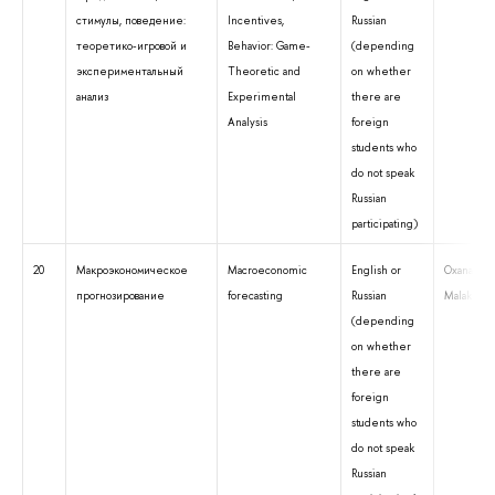
стимулы, поведение:
Incentives,
Russian
теоретико-игровой и
Behavior: Game-
(depending
экспериментальный
Theoretic and
on whether
анализ
Experimental
there are
Analysis
foreign
students who
do not speak
Russian
participating)
20
Макроэкономическое
Macroeconomic
English or
Oxana
прогнозирование
forecasting
Russian
Malakhovs
(depending
on whether
there are
foreign
students who
do not speak
Russian