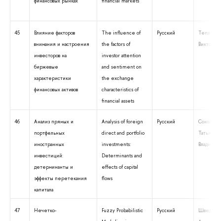
финансовых рынках
financial markets
45
Влияние факторов
The influence of
Русский
Теплова Т
внимания и настроения
the factors of
Викторовн
инвесторов на
investor attention
биржевые
and sentiment on
характеристики
the exchange
финансовых активов
characteristics of
financial assets
46
Анализ прямых и
Analysis of foreign
Русский
Соколова
портфельных
direct and portfolio
Татьяна
иностранных
investments:
Владимир
инвестиций:
Determinants and
детерминанты и
effects of capital
эффекты перетекания
flows
капитала
47
Нечетко-
Fuzzy Probabilistic
Русский
Шведов