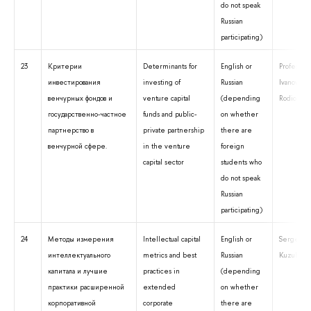
do not speak
Russian
participating)
23
Критерии
Determinants for
English or
Professor 
инвестирования
investing of
Russian
Ivanovich
венчурных фондов и
venture capital
(depending
Rodionov
государственно-частное
funds and public-
on whether
партнерство в
private partnership
there are
венчурной сфере.
in the venture
foreign
capital sector
students who
do not speak
Russian
participating)
24
Методы измерения
Intellectual capital
English or
Sergey A.
интеллектуального
metrics and best
Russian
Kuzubov
капитала и лучшие
practices in
(depending
практики расширенной
extended
on whether
корпоративной
corporate
there are