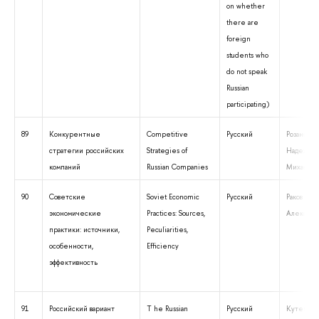
on whether
there are
foreign
students who
do not speak
Russian
participating)
89
Конкурентные
Competitive
Русский
Розанова
стратегии российских
Strategies of
Надежда
компаний
Russian Companies
Михайлов
90
Советские
Soviet Economic
Русский
Раков Ал
экономические
Practices: Sources,
Александ
практики: источники,
Peculiarities,
особенности,
Efficiency
эффективность
91
Российский вариант
T he Russian
Русский
Кутепова