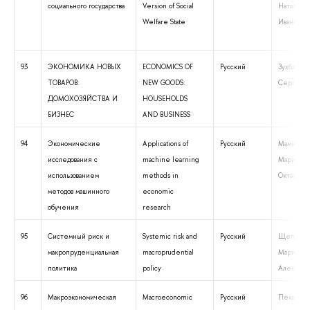
социального государства
Version of Social
Наталия
Welfare State
Ивановна
93
ЭКОНОМИКА НОВЫХ
ECONOMICS OF
Русский
Зухба Дау
ТОВАРОВ:
NEW GOODS:
Сергеев
ДОМОХОЗЯЙСТВА И
HOUSEHOLDS
БИЗНЕС
AND BUSINESS
94
Экономические
Applications of
Русский
Мамедли
исследования с
machine learning
Мариам
использованием
methods in
Октаевна
методов машинного
economic
обучения
research
95
Системный риск и
Systemic risk and
Русский
Щепелев
макропруденциальная
macroprudential
Мария
политика
policy
Александ
96
Макроэкономическая
Macroeconomic
Русский
Пекарск