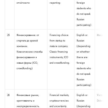
отчётности
reporting
foreign
students who
do not speak
Russian
participating)
25
Финансирование: от
Financing choice
English or
Maria Kok
стартапа до зрелой
from startup to
Russian
компании.
mature company.
(depending
Классические способы
Classic financing
on whether
финансирования и
instruments, ICO
there are
новые формы (ICO,
and crowdfunding.
foreign
crowdfunding)
students who
do not speak
Russian
participating)
26
Финансовые рынки,
Financial markets,
English or
Victoria
криптовалюты и
cryptocurrencies
Russian
Dobrynska
неопределенность
and uncertainty
(depending