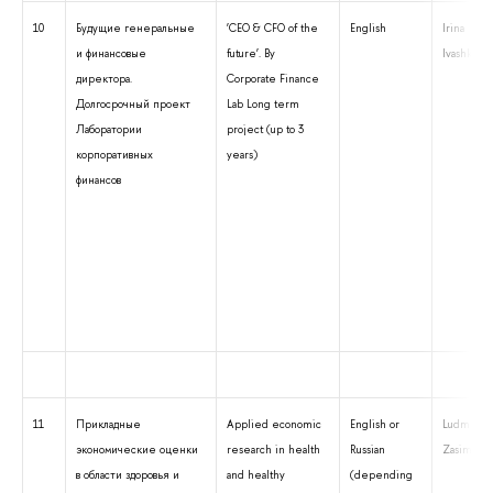
10
Будущие генеральные
‘CEO & CFO of the
English
Irina
и финансовые
future’. By
Ivashkovsk
директора.
Corporate Finance
Долгосрочный проект
Lab Long term
Лаборатории
project (up to 3
корпоративных
years)
финансов
11
Прикладные
Applied economic
English or
Ludmila
экономические оценки
research in health
Russian
Zasimova
в области здоровья и
and healthy
(depending