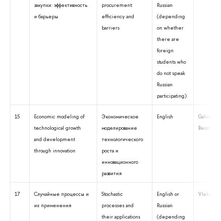
закупки: эффективность
procurement:
Russian
и барьеры
efficiency and
(depending
barriers
on whether
there are
foreign
students who
do not speak
Russian
participating)
15
Economic modeling of
Экономическое
English
Galina
technological growth
моделирование
Besstrem
and development
технологического
through innovation
роста и
инновационного
развития
17
Случайные процессы и
Stochastic
English or
Vladimir 
их применения
processes and
Russian
their applications
(depending