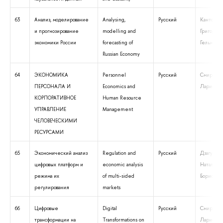
63
Анализ, моделирование
Analysing,
Русский
Канторов
и прогнозирование
modelling and
Григорий
экономики России
forecasting of
Гельмутов
Russian Economy
64
ЭКОНОМИКА
Personnel
Русский
Смирных
ПЕРСОНАЛА И
Economics and
Лариса И
КОРПОРАТИВНОЕ
Human Resource
УПРАВЛЕНИЕ
Management
ЧЕЛОВЕЧЕСКИМИ
РЕСУРСАМИ
65
Экономический анализ
Regulation and
Русский
Дзагурова
цифровых платформ и
economic analysis
Наталия
режима их
of multi-sided
Борисовна
регулирования
markets
66
Цифровые
Digital
Русский
Смирных
трансформации на
Transformations on
Лариса И