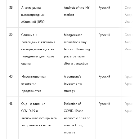
38
Анализ рынка
Analysis of the HY
Русский
Столяров
высокодоходных
market
Андрей
облигаций (ВДО
Иванович
39
Слияния и
Mergers and
Русский
Cтоляров
поглощения: ключевые
acquisitions: key
Андрей
факторы, влияющие на
factors influencing
Иванович
поведение цен после
price behavior
сделки
after a transaction
40
Инвестиционная
A company's
Русский
Гарслян 
стратегия
investments
Арменов
предприятия
strategy
41
Оценка влияния
Evaluation of
Русский
Гарслян 
COVID-19 и
COVID-19 and
Арменов
экономического кризиса
economic crisis on
на промышленность
manufacturing
industry