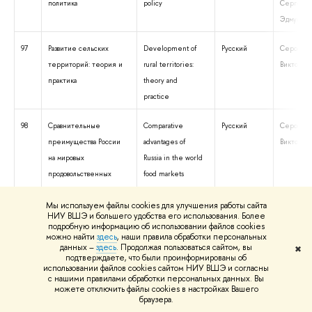
политика
policy
Сергей
Эдмундов
97
Развитие сельских
Development of
Русский
Серова Е
территорий: теория и
rural territories:
Викторовн
практика
theory and
practice
98
Сравнительные
Comparative
Русский
Серова Е
преимущества России
advantages of
Викторовн
на мировых
Russia in the world
продовольственных
food markets
рынках
Мы используем файлы cookies для улучшения работы сайта
НИУ ВШЭ и большего удобства его использования. Более
99
Оценка уровня
Evaluation of the
Русский
Серова Е
подробную информацию об использовании файлов cookies
поддержки сельского
level of support to
Викторовн
можно найти
здесь
, наши правила обработки персональных
данных –
здесь
. Продолжая пользоваться сайтом, вы
✖
хозяйства в России:
agriculture in
подтверждаете, что были проинформированы об
использовании файлов cookies сайтом НИУ ВШЭ и согласны
методология и практика
Russia:
с нашими правилами обработки персональных данных. Вы
methodology and
можете отключить файлы cookies в настройках Вашего
браузера.
practice