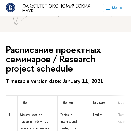
ФАКУЛЬТЕТ ЭКОНОМИЧЕСКИХ
Национальный исследовательский университет «Высшая
Меню
НАУК
школа экономики»
Факультет экономических наук
Расписание проектных
семинаров / Research
project schedule
Timetable version date: January 11, 2021
Title
Title_en
language
Superviso
1
Международная
Topics in
English
Ekaterina
торговля, публичные
International
Kazakova
финансы и экономика
Trade, Public