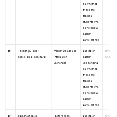
on whether
there are
foreign
students who
do not speak
Russian
participating)
18
Теория рынков и
Market Design and
English or
Pavel
экономика информации
Information
Russian
Andreyan
Economics
(depending
on whether
there are
foreign
students who
do not speak
Russian
participating)
19
Предпочтения,
Preferences,
English or
Anton Suv