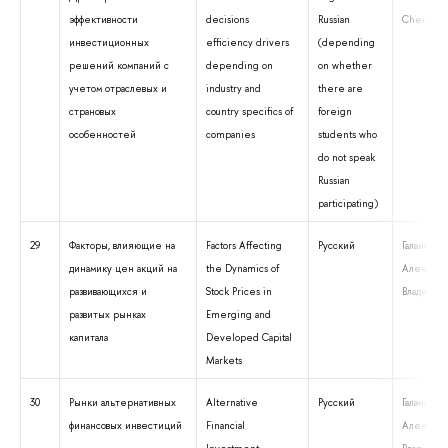
эффективности
decisions
Russian
Cherkasov
инвестиционных
efficiency drivers
(depending
решений компаний с
depending on
on whether
учетом отраслевых и
industry and
there are
страновых
country specifics of
foreign
особенностей
companies
students who
do not speak
Russian
participating)
29
Факторы, влияющие на
Factors Affecting
Русский
Галанова
динамику цен акций на
the Dynamics of
Александ
развивающихся и
Stock Prices in
Владимир
развитых рынках
Emerging and
капитала
Developed Capital
Markets
30
Рынки альтернативных
Alternative
Русский
Галанова
финансовых инвестиций
Financial
Александ