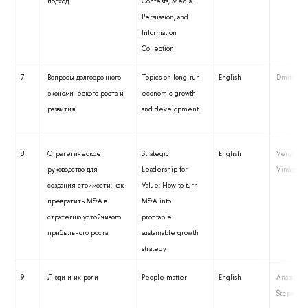
подход
Contests, Media,
Persuasion, and
Information
Collection
7
Вопросы долгосрочного
Topics on long-run
English
Dmitry Ve
экономического роста и
economic growth
развития
and development
8
Стратегическое
Strategic
English
Veronika
руководство для
Leadership for
Vinogrado
создания стоимости: как
Value: How to turn
превратить М&А в
M&A into
стратегию устойчивого
profitable
прибыльного роста
sustainable growth
strategy
9
Люди и их роли
People matter
English
Anastasia
Stepanova