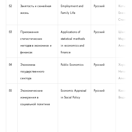
52
Занятость и семейная
Employment and
Русский
Котырло Е
жизнь
Family Life
Елена
Станислав
53
Приложения
Applications of
Русский
Шелунцо
статистических
statistical methods
Мария
методов в экономике и
in economics and
Александ
финансах
finance
54
Экономика
Public Economics
Русский
Хоркина
государственного
Наталья
сектора
Алексеев
55
Экономические
Economic Appraisal
Русский
Коссова Т
измерения в
in Social Policy
Владимир
социальной политике