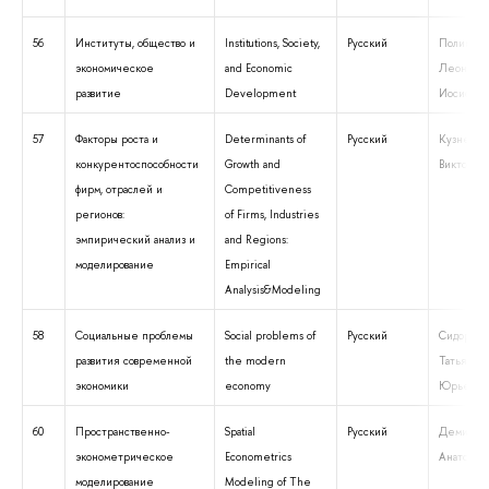
56
Институты, общество и
Institutions, Society,
Русский
Полищук
экономическое
and Economic
Леонид
развитие
Development
Иосифови
57
Факторы роста и
Determinants of
Русский
Кузнецов
конкурентоспособности
Growth and
Викторов
фирм, отраслей и
Competitiveness
регионов:
of Firms, Industries
эмпирический анализ и
and Regions:
моделирование
Empirical
Analysis&Modeling
58
Социальные проблемы
Social problems of
Русский
Сидорина
развития современной
the modern
Татьяна
экономики
economy
Юрьевна
60
Пространственно-
Spatial
Русский
Демидова
эконометрическое
Econometrics
Анатолье
моделирование
Modeling of The