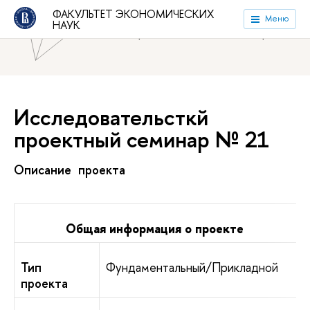
ФАКУЛЬТЕТ ЭКОНОМИЧЕСКИХ
Национальный исследовательский университет «Высшая
Меню
НАУК
школа экономики»
Факультет экономических наук
Исследовательсткй
проектный семинар № 21
Описание проекта
Общая информация о проекте
Тип
Фундаментальный/Прикладной
проекта