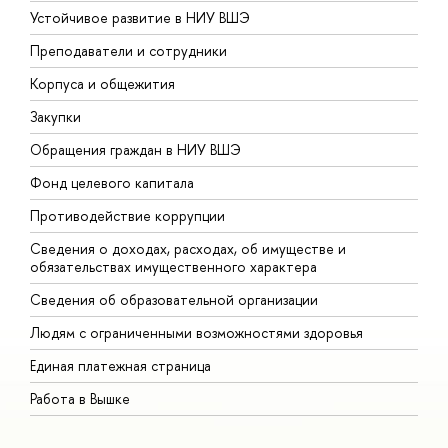
Устойчивое развитие в НИУ ВШЭ
О
Преподаватели и сотрудники
П
Корпуса и общежития
В
Закупки
П
Обращения граждан в НИУ ВШЭ
А
Фонд целевого капитала
Д
Противодействие коррупции
Ц
Сведения о доходах, расходах, об имуществе и
Б
обязательствах имущественного характера
О
Сведения об образовательной организации
О
Людям с ограниченными возможностями здоровья
Единая платежная страница
Работа в Вышке