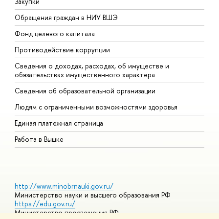
Закупки
П
Обращения граждан в НИУ ВШЭ
А
Фонд целевого капитала
Д
Противодействие коррупции
Ц
Сведения о доходах, расходах, об имуществе и
Б
обязательствах имущественного характера
О
Сведения об образовательной организации
О
Людям с ограниченными возможностями здоровья
Единая платежная страница
Работа в Вышке
http://www.minobrnauki.gov.ru/
Министерство науки и высшего образования РФ
https://edu.gov.ru/
Министерство просвещения РФ