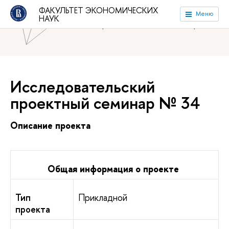
ФАКУЛЬТЕТ ЭКОНОМИЧЕСКИХ
Национальный исследовательский университет «Высшая
Меню
НАУК
школа экономики»
Факультет экономических наук
Исследовательский
проектный семинар № 34
Описание проекта
Общая информация о проекте
Тип
Прикладной
проекта