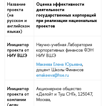
Название
Оценка эффективности
проекта
деятельности
(на
государственных корпораций
русском и
при реализации национальных
английском
проектов
языках)
Инициатор
Научно-учебная Лаборатория
проекта от
корпоративных финансов ФЭН
НИУ ВШЭ
НИУ ВШЭ
Макеева Елена Юрьевна
,
доцент Школы Финансов
emakeeva@hse.ru
Инициатор
Акционерное общество
проекта от
«Делойт и Туш СНГ», 125047,
компании
Москва,
(
если