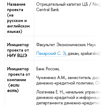
Название
Отрицательный капитал ЦБ / Negative
проекта
Central Bank
(на
русском и
английском
языках)
Инициатор
Факультет Экономических Наук
проекта от
Пекарский С. Э
, декан, spekarskii@hs
НИУ ВШЭ
Инициатор
Банк России,
проекта от
Чумаченко А.М., заместитель дирек
компании
денежно-кредитной политики, Chum
(
если
есть
)
Лозгачева Е. Н., начальник управлени
денежно-кредитной и информационн
департамента денежно-кредитной п