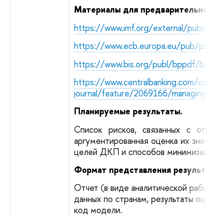
Материалы для предварительного
https://www.imf.org/external/pubs/
https://www.ecb.europa.eu/pub/pdf
https://www.bis.org/publ/bppdf/bisp
https://www.centralbanking.com/centr
journal/feature/2069166/managing-neg
Планируемые результаты.
Список рисков, связанных с отри
аргументированная оценка их значи
целей ДКП и способов минимизации 
Формат представления результато
Отчет (в виде аналитической работы)
данных по странам, результаты оценк
код модели.