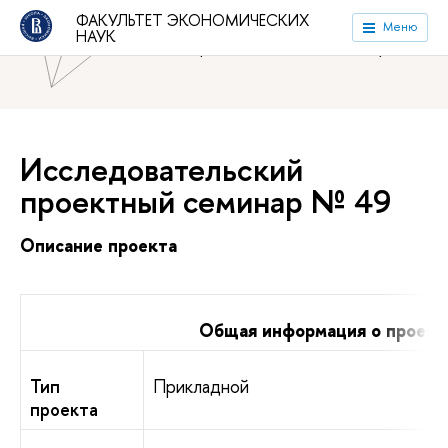
ФАКУЛЬТЕТ ЭКОНОМИЧЕСКИХ
Национальный исследовательский университет «Высшая
Меню
НАУК
школа экономики»
Факультет экономических наук
Исследовательский
проектный семинар № 49
Описание проекта
Общая информация о проект
Тип
Прикладной
проекта