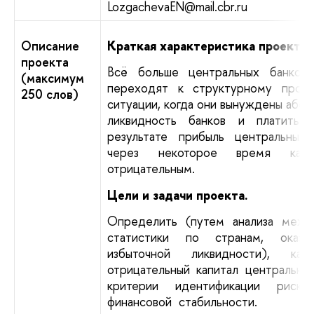
LozgachevaEN@mail.cbr.ru
Описание
Краткая характеристика проекта.
проекта
Всё больше центральных банков
(максимум
переходят к структурному проф
250 слов)
ситуации, когда они вынуждены абс
ликвидность банков и платить 
результате прибыль центральных 
через некоторое время кап
отрицательным.
Цели и задачи проекта.
Определить (путем анализа механ
статистики по странам, оказа
избыточной ликвидности), ка
отрицательный капитал центрально
критерии идентификации рис
финансовой стабильности.