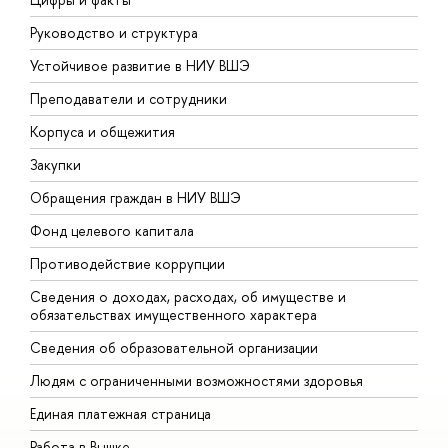
Руководство и структура
Д
Устойчивое развитие в НИУ ВШЭ
О
Преподаватели и сотрудники
П
Корпуса и общежития
В
Закупки
П
Обращения граждан в НИУ ВШЭ
А
Фонд целевого капитала
Д
Противодействие коррупции
Ц
Сведения о доходах, расходах, об имуществе и
Б
обязательствах имущественного характера
О
Сведения об образовательной организации
О
Людям с ограниченными возможностями здоровья
Единая платежная страница
Работа в Вышке