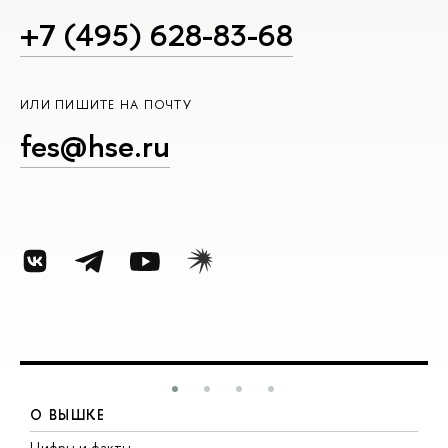
+7 (495) 628-83-68
ИЛИ ПИШИТЕ НА ПОЧТУ
fes@hse.ru
О ВЫШКЕ
Цифры и факты
Л