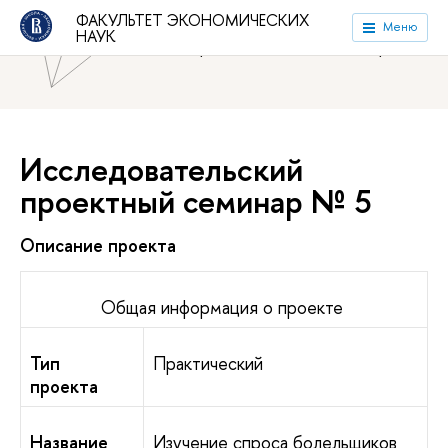
ФАКУЛЬТЕТ ЭКОНОМИЧЕСКИХ
Национальный исследовательский университет «Высшая
Меню
НАУК
школа экономики»
Факультет экономических наук
Исследовательский
проектный семинар № 5
Описание проекта
Общая информация о проекте
Тип
Практический
проекта
Название
Изучение спроса болельщиков