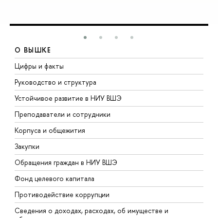
О ВЫШКЕ
Цифры и факты
Л
Руководство и структура
Д
Устойчивое развитие в НИУ ВШЭ
О
Преподаватели и сотрудники
П
Корпуса и общежития
В
Закупки
П
Обращения граждан в НИУ ВШЭ
А
Фонд целевого капитала
Д
Противодействие коррупции
Ц
Сведения о доходах, расходах, об имуществе и
Б