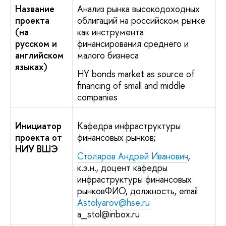
Название
Анализ рынка высокодоходных
проекта
облигаций на российском рынке
(на
как инструмента
русском и
финансирования среднего и
английском
малого бизнеса
языках)
HY bonds market as source of
financing of small and middle
companies
Инициатор
Кафедра инфраструктуры
проекта от
финансовых рынков;
НИУ ВШЭ
Столяров Андрей Иванович
,
к.э.н., доцент кафедры
инфраструктуры финансовых
рынковФИО, должность, email
Astolyarov@hse.ru
a_stol@inbox.ru