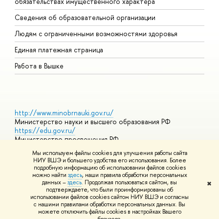
обязательствах имущественного характера
О
Сведения об образовательной организации
О
Людям с ограниченными возможностями здоровья
Единая платежная страница
Работа в Вышке
http://www.minobrnauki.gov.ru/
Министерство науки и высшего образования РФ
https://edu.gov.ru/
Министерство просвещения РФ
https://elearning.hse.ru/mooc
Мы используем файлы cookies для улучшения работы сайта
Массовые открытые онлайн-курсы
НИУ ВШЭ и большего удобства его использования. Более
подробную информацию об использовании файлов cookies
можно найти
здесь
, наши правила обработки персональных
данных –
здесь
. Продолжая пользоваться сайтом, вы
✖
© НИУ ВШЭ 1993–2026
Адреса и контакты
Условия
подтверждаете, что были проинформированы об
использования материалов
Политика конфиденциальности
Карта
использовании файлов cookies сайтом НИУ ВШЭ и согласны
сайта
с нашими правилами обработки персональных данных. Вы
Шрифты HSE Sans и HSE Slab разработаны в
Школе дизайна НИУ
можете отключить файлы cookies в настройках Вашего
ВШЭ