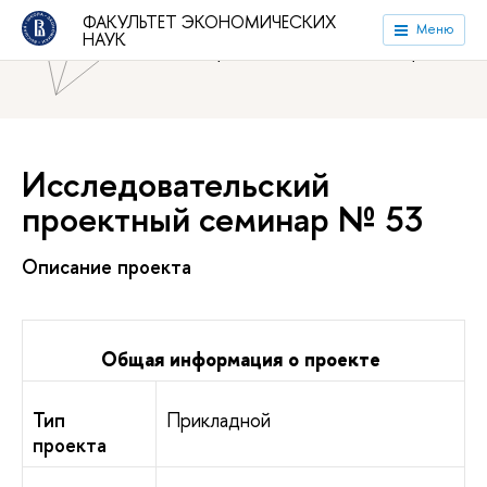
ФАКУЛЬТЕТ ЭКОНОМИЧЕСКИХ
Национальный исследовательский университет «Высшая
Меню
НАУК
школа экономики»
Факультет экономических наук
Исследовательский
проектный семинар № 53
Описание проекта
Общая информация о проекте
Тип
Прикладной
проекта