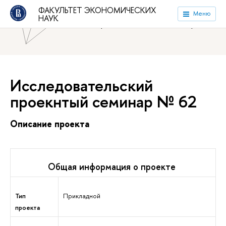
ФАКУЛЬТЕТ ЭКОНОМИЧЕСКИХ
Национальный исследовательский университет «Высшая
Меню
НАУК
школа экономики»
Факультет экономических наук
Исследовательский
проекнтый семинар № 62
Описание проекта
Общая информация о проекте
Тип
Прикладной
проекта