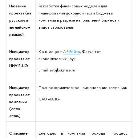
Название
Разработка финансовых моделей для
проекта (на
планирования доходной части бюджета
русском
и
компании в разрезе направлений бизнеса и
английском
видов страхования
языках)
Инициатор
К.э.н. доцент
А.В.Войко
, Факультет
проекта от
экономических наук
НИУ ВШЭ
Email
:
avojko@hse.ru
Инициатор
Полное юридическое наименование компании;
проекта от
САО «ВСК»
компании
(
если
)
есть
Описание
Ежегодно в компании проходит процесс