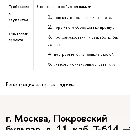
Требования
В проекте потребуются навыки
к
поиска информации в интернете,
студентам
-
первичного сбора данных вручную,
участникам
программирования и разработки баз
проекта
данных,
построения финансовых моделей,
интерес к финансовым стратегиям
Регистрация на проект
здесь
г. Москва, Покровский
бульвар, д. 11, каб. Т-614