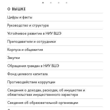
О ВЫШКЕ
Цифры и факты
Л
Руководство и структура
Д
Устойчивое развитие в НИУ ВШЭ
О
Преподаватели и сотрудники
П
Корпуса и общежития
В
Закупки
П
Обращения граждан в НИУ ВШЭ
А
Фонд целевого капитала
Д
Противодействие коррупции
Ц
Сведения о доходах, расходах, об имуществе и
Б
обязательствах имущественного характера
О
Сведения об образовательной организации
О