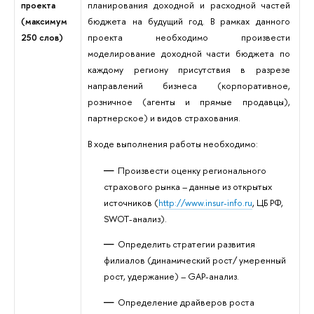
проекта
планирования доходной и расходной частей
(максимум
бюджета на будущий год. В рамках данного
250 слов)
проекта необходимо произвести
моделирование доходной части бюджета по
каждому региону присутствия в разрезе
направлений бизнеса (корпоративное,
розничное (агенты и прямые продавцы),
партнерское) и видов страхования.
В ходе выполнения работы необходимо:
Произвести оценку регионального
страхового рынка – данные из открытых
источников (
http://www.insur-info.ru
, ЦБ РФ,
SWOT
-анализ).
Определить стратегии развития
филиалов (динамический рост/ умеренный
рост, удержание) –
GAP
-анализ.
Определение драйверов роста