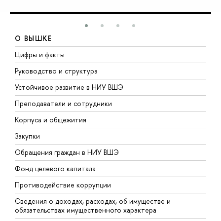
О ВЫШКЕ
Цифры и факты
Л
Руководство и структура
Д
Устойчивое развитие в НИУ ВШЭ
О
Преподаватели и сотрудники
П
Корпуса и общежития
В
Закупки
П
Обращения граждан в НИУ ВШЭ
А
Фонд целевого капитала
Д
Противодействие коррупции
Ц
Сведения о доходах, расходах, об имуществе и
Б
обязательствах имущественного характера
О