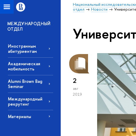
Национальный исследовательски
отдел
Новости
Университе
МЕЖДУНАРОДНЫЙ
Университ
ОТДЕЛ
Иностранным
абитуриентам
Академическая
мобильность
2
Alumni Brown Bag
Seminar
авг
2019
Международный
рекрутинг
Материалы