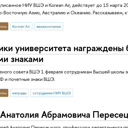
писанное НИУ ВШЭ и Korean Air, действует до 15 марта 20
-Восточную Азию, Австралию и Океанию. Рассказываем, кт
изнь
Korean Air
авиакомпания
ики университета награждены 
ми знаками
еного совета ВШЭ 1 февраля сотрудникам Высшей школы э
Ф и почетные знаки ВШЭ.
изнь
награды
сотрудники НИУ ВШЭ
Анатолия Абрамовича Пересец
илей Анатолия Пересецкого, профессора департамента п