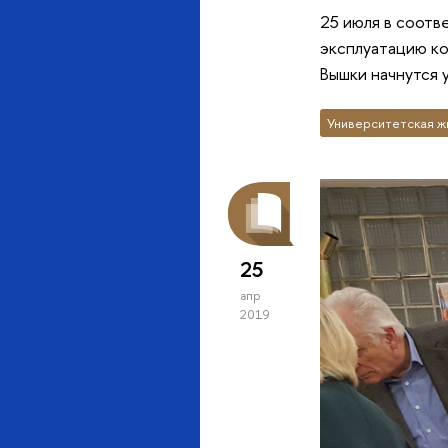
25 июля в соотв
эксплуатацию ко
Вышки начнутся 
Университетская ж
25
апр
2019