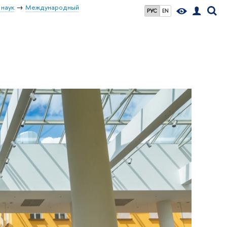
 наук
Международный
РУС
EN