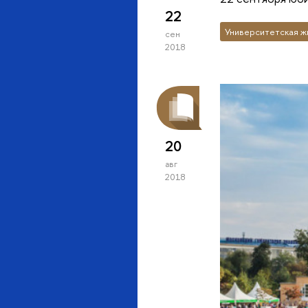
22
Университетская ж
сен
2018
20
авг
2018