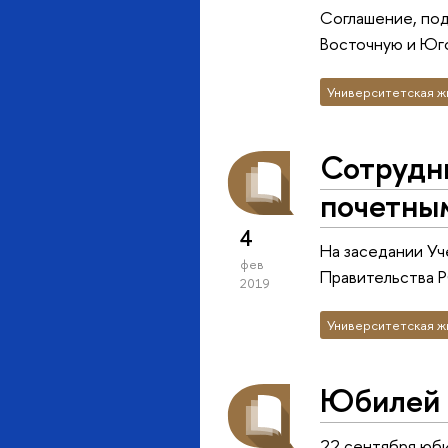
Соглашение, под
Восточную и Юго
Университетская ж
Сотрудн
почетны
4
На заседании Уч
фев
Правительства Р
2019
Университетская ж
Юбилей 
22 сентября юб