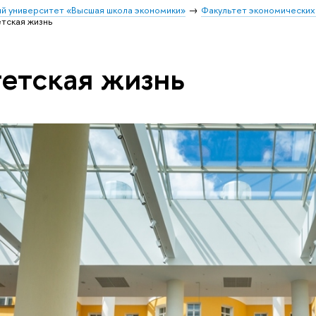
й университет «Высшая школа экономики»
Факультет экономических
тская жизнь
етская жизнь