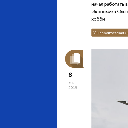
начал работать 
Экономика Ольге 
хобби
Университетская ж
8
апр
2019