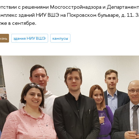
етствии с решениями Мосгосстройнадзора и Департамента
мплекс зданий НИУ ВШЭ на Покровском бульваре, д. 11. 
уже в сентябре.
изнь
здания НИУ ВШЭ
кампусы