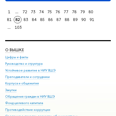
1
...
72
73
74
75
76
77
78
79
80
81
82
83
84
85
86
87
88
89
90
91
...
103
О ВЫШКЕ
ОБ
Цифры и факты
Ли
Руководство и структура
Дов
Устойчивое развитие в НИУ ВШЭ
Ол
Преподаватели и сотрудники
При
Корпуса и общежития
Вы
Закупки
При
Обращения граждан в НИУ ВШЭ
Ас
Фонд целевого капитала
До
Противодействие коррупции
Цен