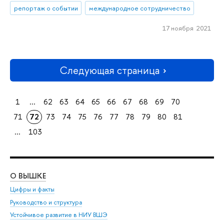
репортаж о событии
международное сотрудничество
17 ноября 2021
Следующая страница
1
...
62
63
64
65
66
67
68
69
70
71
72
73
74
75
76
77
78
79
80
81
...
103
О ВЫШКЕ
ОБ
Цифры и факты
Ли
Руководство и структура
Дов
Устойчивое развитие в НИУ ВШЭ
Ол