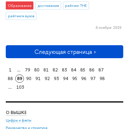
Образование
достижения
рейтинг THE
рейтинги вузов
6 ноября 2019
Следующая страница
1
...
79
80
81
82
83
84
85
86
87
88
89
90
91
92
93
94
95
96
97
98
...
103
О ВЫШКЕ
ОБ
Цифры и факты
Ли
Руководство и структура
Дов