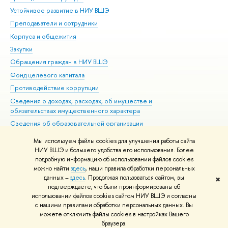
Устойчивое развитие в НИУ ВШЭ
Ол
Преподаватели и сотрудники
При
Корпуса и общежития
Вы
Закупки
При
Обращения граждан в НИУ ВШЭ
Ас
Фонд целевого капитала
До
Противодействие коррупции
Цен
Сведения о доходах, расходах, об имуществе и
Би
обязательствах имущественного характера
Об
Сведения об образовательной организации
Обр
Людям с ограниченными возможностями здоровья
Мы используем файлы cookies для улучшения работы сайта
Единая платежная страница
НИУ ВШЭ и большего удобства его использования. Более
подробную информацию об использовании файлов cookies
Работа в Вышке
можно найти
здесь
, наши правила обработки персональных
данных –
здесь
. Продолжая пользоваться сайтом, вы
✖
Редактору
подтверждаете, что были проинформированы об
© НИУ ВШЭ 1993–2026
Адреса и контакты
Условия использования
использовании файлов cookies сайтом НИУ ВШЭ и согласны
с нашими правилами обработки персональных данных. Вы
материалов
Политика конфиденциальности
Карта сайта
можете отключить файлы cookies в настройках Вашего
Шрифты HSE Sans и HSE Slab разработаны в
Школе дизайна НИУ ВШЭ
браузера.