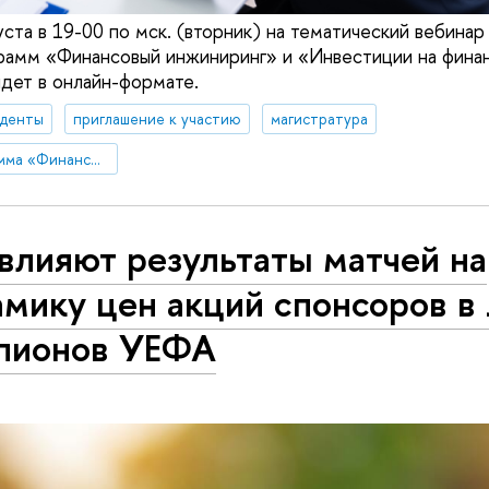
ста в 19-00 по мск. (вторник) на тематический вебинар
рамм «Финансовый инжиниринг» и «Инвестиции на финан
дет в онлайн-формате.
уденты
приглашение к участию
магистратура
Магистерская программа «Финансовый инжиниринг»
влияют результаты матчей на
мику цен акций спонсоров в
пионов УЕФА