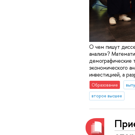
О чем пишут диссе
анализ»? Математи
демографические т
экономического ан
инвестицией, а ра
Образование
вып
второе высшее
Прие