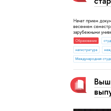
стар
Начат прием докум
весеннем семестр
зарубежными унив
Образование
сту
магистратура
меж
Вышк
вып