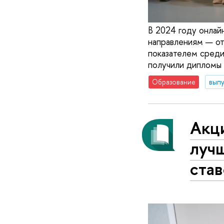
В 2024 году онлай
направлениям — от
показателем среди
получили дипломы 
Образование
вып
Акци
луч
став