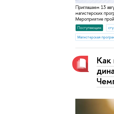
Приглашаем 13 авгу
магистерских прог
Мероприятие прой
Поступающим
ст
Как 
дина
Чем