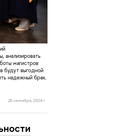
ий
ы, анализировать
аботы магистров
ов будут выгодной
ить надежный брак.
26 сентября, 2024 г.
ьности