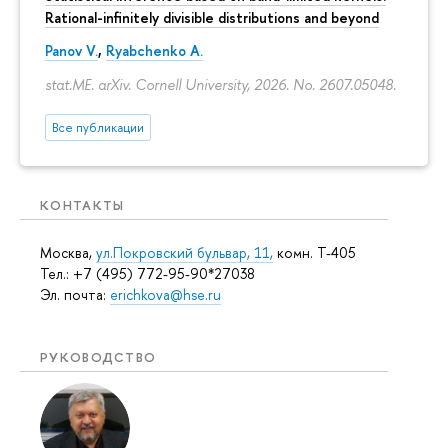
Rational-infinitely divisible distributions and beyond
Panov V.
,
Ryabchenko A.
stat.ME. arXiv. Cornell University, 2026. No. 2607.05048.
Все публикации
КОНТАКТЫ
Москва,
ул.Покровский бульвар, 11,
комн. Т-405
Тел.: +7 (495) 772-95-90*27038
Эл. почта:
erichkova@hse.ru
РУКОВОДСТВО