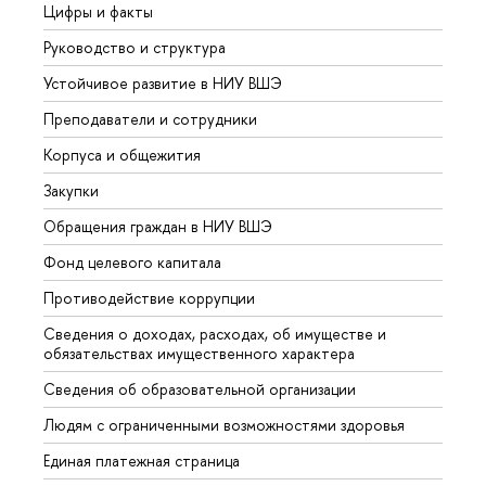
Цифры и факты
Лице
Руководство и структура
Довуз
Устойчивое развитие в НИУ ВШЭ
Олим
Преподаватели и сотрудники
Прием
Корпуса и общежития
Вышк
Закупки
Прием
Обращения граждан в НИУ ВШЭ
Аспир
Фонд целевого капитала
Допол
Противодействие коррупции
Центр
Сведения о доходах, расходах, об имуществе и
Бизне
обязательствах имущественного характера
Образ
Сведения об образовательной организации
Обрат
Людям с ограниченными возможностями здоровья
Единая платежная страница