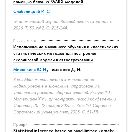
помощью блочных BVARX-моделей
Слаболицкий И. С.
Экономический журнал Высшей школы экономики.
2026. Т. 30. № 2.
С. 215-244.
Глава в книге
Использование машинного обучения и классических
статистических методов для построения
скоринговой модели в автостраховании
Миронкина Ю. Н.
, Тимофеев Д. И.
В кн.: Математическое и компьютерное
моделирование в экономике, страховании и
управлении рисками: сборник статей. Выпуск 10.
Материалы XIV Научно-практической конференции.
Саратов, 20–22 ноября 2025 г.. Вып. 10. Саратов:
Саратовский университет, 2025.
С. 51-58.
Препринт
Statistical inference based on band-limited kernels: