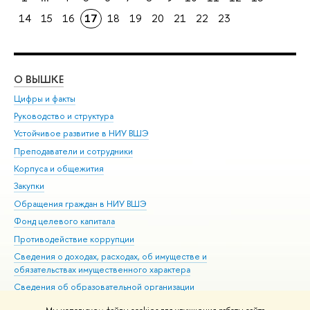
14
15
16
17
18
19
20
21
22
23
О ВЫШКЕ
ОБ
Цифры и факты
Ли
Руководство и структура
Дов
Устойчивое развитие в НИУ ВШЭ
Ол
Преподаватели и сотрудники
При
Корпуса и общежития
Вы
Закупки
При
Обращения граждан в НИУ ВШЭ
Ас
Фонд целевого капитала
До
Противодействие коррупции
Цен
Сведения о доходах, расходах, об имуществе и
Би
обязательствах имущественного характера
Об
Сведения об образовательной организации
Обр
Людям с ограниченными возможностями здоровья