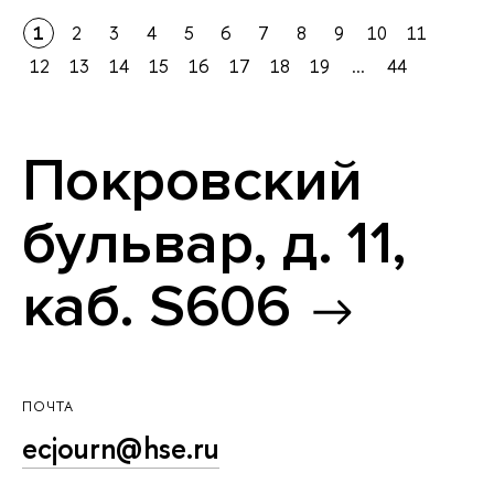
1
2
3
4
5
6
7
8
9
10
11
12
13
14
15
16
17
18
19
...
44
Покровский
бульвар, д. 11,
каб. S606
ПОЧТА
ecjourn@hse.ru