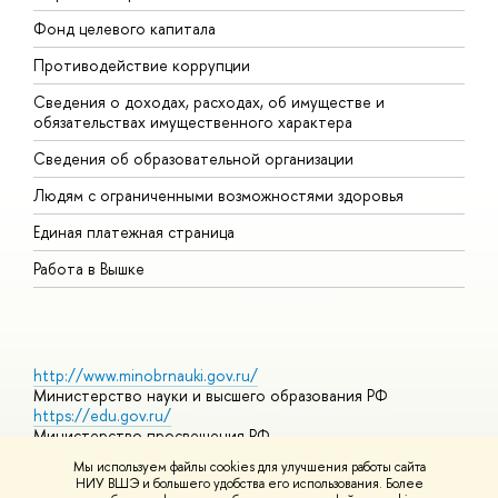
Фонд целевого капитала
Д
Противодействие коррупции
Ц
Сведения о доходах, расходах, об имуществе и
Б
обязательствах имущественного характера
О
Сведения об образовательной организации
О
Людям с ограниченными возможностями здоровья
Единая платежная страница
Работа в Вышке
http://www.minobrnauki.gov.ru/
Министерство науки и высшего образования РФ
https://edu.gov.ru/
Министерство просвещения РФ
https://elearning.hse.ru/mooc
Мы используем файлы cookies для улучшения работы сайта
Массовые открытые онлайн-курсы
НИУ ВШЭ и большего удобства его использования. Более