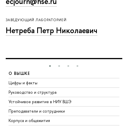
ecjourn@hse.ru
ЗАВЕДУЮЩИЙ ЛАБОРАТОРИЕЙ
Нетреба Петр Николаевич
О ВЫШКЕ
Цифры и факты
Л
Руководство и структура
Д
Устойчивое развитие в НИУ ВШЭ
О
Преподаватели и сотрудники
П
Корпуса и общежития
В