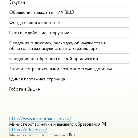
Закупки
П
Обращения граждан в НИУ ВШЭ
А
Фонд целевого капитала
Д
Противодействие коррупции
Ц
Сведения о доходах, расходах, об имуществе и
Б
обязательствах имущественного характера
О
Сведения об образовательной организации
О
Людям с ограниченными возможностями здоровья
Единая платежная страница
Работа в Вышке
http://www.minobrnauki.gov.ru/
Министерство науки и высшего образования РФ
https://edu.gov.ru/
Министерство просвещения РФ