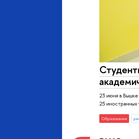
Студент
академи
23 июня в Вышке
25 иностранных 
Образование
ре