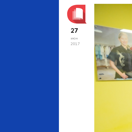
27
июн
2017