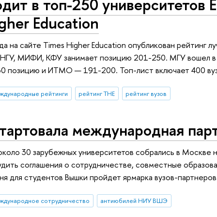
ит в топ-250 университетов Е
gher Education
да на сайте Times Higher Education опубликован рейтинг 
 НГУ, МИФИ, КФУ занимает позицию 201-250. МГУ вошел в
0 позицию и ИТМО — 191-200. Топ-лист включает 400 вуз
ждународные рейтинги
рейтинг THE
рейтинг вузов
тартовала международная пар
около 30 зарубежных университетов собрались в Москве
дить соглашения о сотрудничестве, совместные образова
ня для студентов Вышки пройдет ярмарка вузов-партнеро
ждународное сотрудничество
антиюбилей НИУ ВШЭ