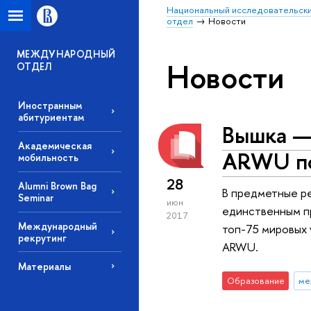
Национальный исследовательски
отдел
Новости
МЕЖДУНАРОДНЫЙ
Новости
ОТДЕЛ
Иностранным
абитуриентам
Вышка —
Академическая
ARWU по
мобильность
28
Alumni Brown Bag
В предметные ре
Seminar
июн
единственным пр
2017
Международный
топ-75 мировых 
рекрутинг
ARWU.
Материалы
Образование
ме