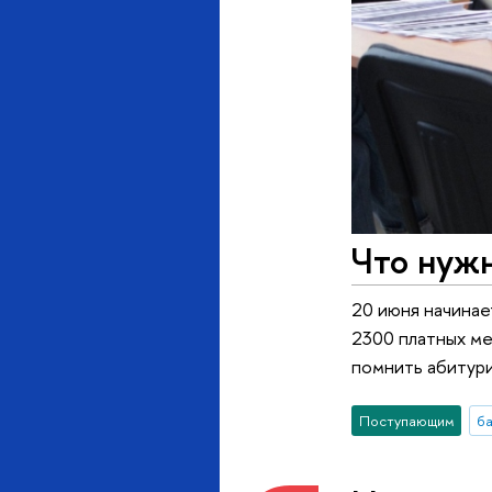
Что нуж
20 июня начинае
2300 платных ме
помнить абитур
Поступающим
б