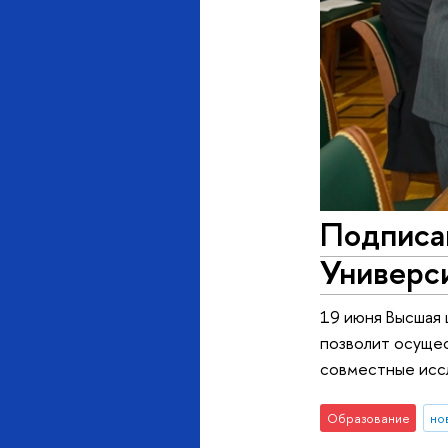
Подписан
Универс
19 июня Высшая 
позволит осущес
совместные иссл
Образование
но