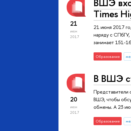
ВШЭ вход
Times Hi
21
21 июня 2017 го
июн
наряду с СПбГУ,
2017
занимает 151-16
Образование
ме
В ВШЭ с
Представители 
20
ВШЭ, чтобы обсу
обмены. А 23 ию
июн
2017
Образование
ме