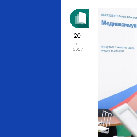
20
июн
2017