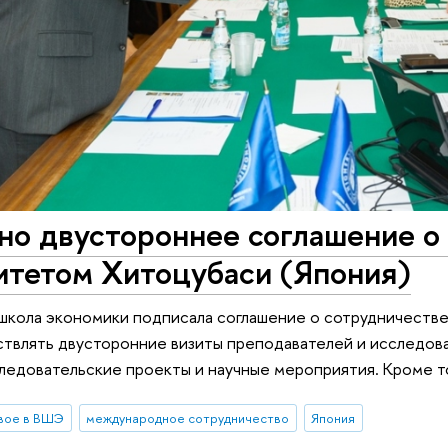
о двустороннее соглашение о 
итетом Хитоцубаси (Япония)
школа экономики подписала соглашение о сотрудничеств
твлять двусторонние визиты преподавателей и исследова
едовательские проекты и научные мероприятия. Кроме т
вое в ВШЭ
международное сотрудничество
Япония