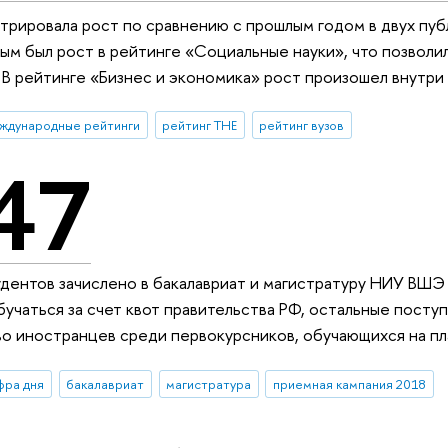
ировала рост по сравнению с прошлым годом в двух публи
м был рост в рейтинге «Социальные науки», что позволи
 В рейтинге «Бизнес и экономика» рост произошел внутри
ждународные рейтинги
рейтинг THE
рейтинг вузов
47
дентов зачислено в бакалавриат и магистратуру НИУ ВШЭ 
бучаться за счет квот правительства РФ, остальные посту
о иностранцев среди первокурсников, обучающихся на пл
фра дня
бакалавриат
магистратура
приемная кампания 2018