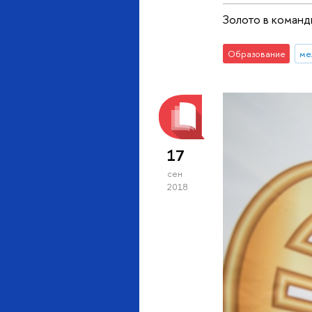
Золото в команд
Образование
ме
17
сен
2018