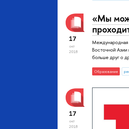
«Мы може
проходи
17
Международная п
окт
Восточной Азии 
2018
больше друг о д
Образование
ре
17
окт
2018