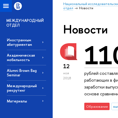
Национальный исследовательски
отдел
Новости
МЕЖДУНАРОДНЫЙ
Новости
ОТДЕЛ
Иностранным
11
абитуриентам
Академическая
мобильность
12
Alumni Brown Bag
рублей составля
ноя
Seminar
2018
работающих в фи
Международный
заработки выпус
рекрутинг
основе сравнени
Материалы
Образование
вы