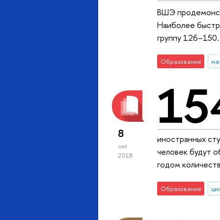
ВШЭ продемонстр
Наиболее быстры
группу 126–150.
Образование
ме
15
8
иностранных сту
окт
человек будут о
2018
годом количеств
Образование
ци