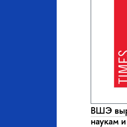
ВШЭ выр
наукам и