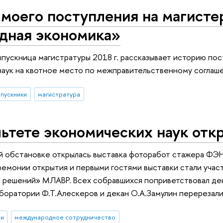
 моего поступления на магист
дная экономика»
ыпускница магистратуры 2018 г. рассказывает историю пос
наук на квотное место по межправительственному соглаш
пускники
магистратура
ьтете экономических наук отк
 обстановке открылась выставка фоторабот стажера ФЭН 
ремонии открытия и первыми гостями выставки стали уча
 решений» МЛАВР. Всех собравшихся поприветствовал дек
боратории Ф.Т.Алескеров и декан О.А.Замулин перерезали
ии
международное сотрудничество