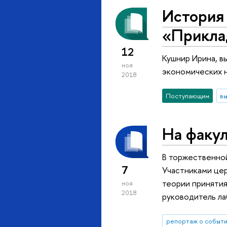
История
«Прикла
12
Кушнир Ирина, в
ноя
экономических 
2018
Поступающим
вы
На факул
В торжественной
7
Участниками це
теории принятия
ноя
2018
руководитель ла
репортаж о событ