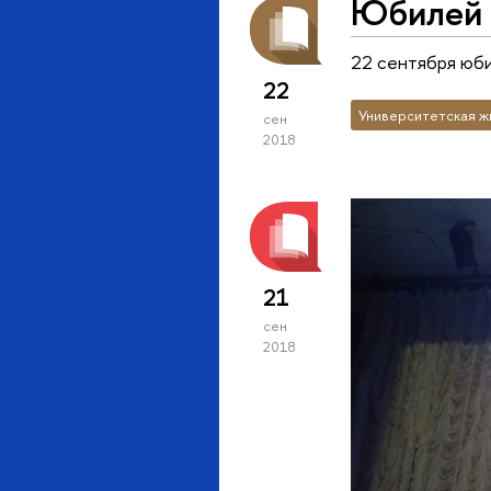
Юбилей 
22 сентября юб
22
Университетская ж
сен
2018
21
сен
2018