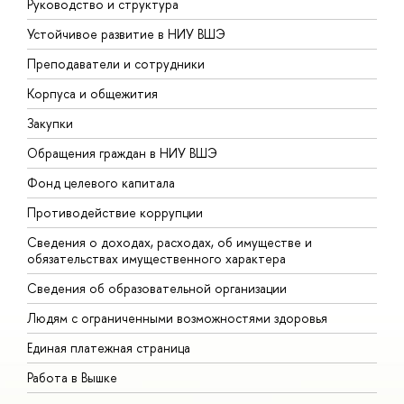
Руководство и структура
Д
Устойчивое развитие в НИУ ВШЭ
О
Преподаватели и сотрудники
П
Корпуса и общежития
В
Закупки
П
Обращения граждан в НИУ ВШЭ
А
Фонд целевого капитала
Д
Противодействие коррупции
Ц
Сведения о доходах, расходах, об имуществе и
Б
обязательствах имущественного характера
О
Сведения об образовательной организации
О
Людям с ограниченными возможностями здоровья
Единая платежная страница
Работа в Вышке