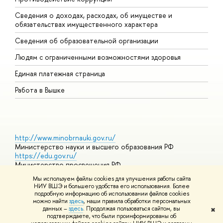
Сведения о доходах, расходах, об имуществе и
Б
обязательствах имущественного характера
О
Сведения об образовательной организации
О
Людям с ограниченными возможностями здоровья
Единая платежная страница
Работа в Вышке
http://www.minobrnauki.gov.ru/
Министерство науки и высшего образования РФ
https://edu.gov.ru/
Министерство просвещения РФ
https://elearning.hse.ru/mooc
Мы используем файлы cookies для улучшения работы сайта
Массовые открытые онлайн-курсы
НИУ ВШЭ и большего удобства его использования. Более
подробную информацию об использовании файлов cookies
можно найти
здесь
, наши правила обработки персональных
данных –
здесь
. Продолжая пользоваться сайтом, вы
✖
© НИУ ВШЭ 1993–2026
Адреса и контакты
Условия
подтверждаете, что были проинформированы об
использования материалов
Политика конфиденциальности
Карта