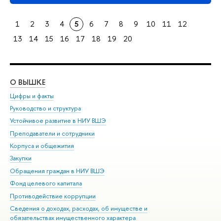
1
2
3
4
5
6
7
8
9
10
11
12
13
14
15
16
17
18
19
20
О ВЫШКЕ
ОБ
Цифры и факты
Ли
Руководство и структура
Дов
Устойчивое развитие в НИУ ВШЭ
Ол
Преподаватели и сотрудники
При
Корпуса и общежития
Вы
Закупки
При
Обращения граждан в НИУ ВШЭ
Ас
Фонд целевого капитала
До
Противодействие коррупции
Цен
Сведения о доходах, расходах, об имуществе и
Би
обязательствах имущественного характера
Об