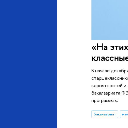
«На этих
классны
В начале декабр
старшеклассник
вероятностей и 
бакалавриата ФЭ
программах.
бакалавриат
ме