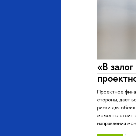
«В залог
проектн
Проектное финан
стороны, дает в
риски для обеих
моменты стоит о
направления мон