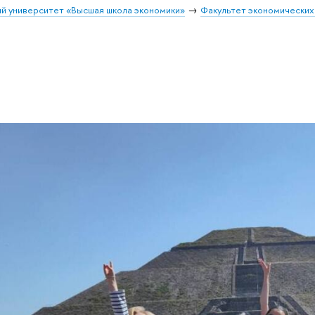
й университет «Высшая школа экономики»
Факультет экономических