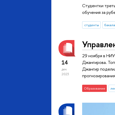
Студентки треть
обучения за руб
студенты
бакал
Управлен
29 ноября в НИ
14
Джангирова. Топ
Джангир поделил
дек
2023
прогнозирования
Образование
ле