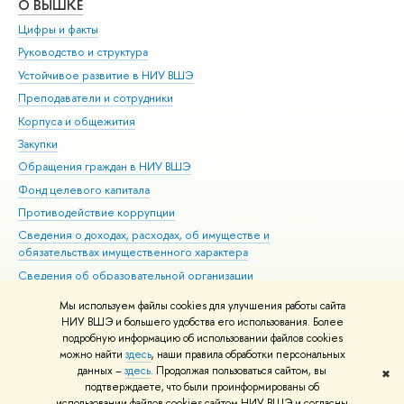
О ВЫШКЕ
ОБ
Цифры и факты
Ли
Руководство и структура
Дов
Устойчивое развитие в НИУ ВШЭ
Ол
Преподаватели и сотрудники
При
Корпуса и общежития
Вы
Закупки
При
Обращения граждан в НИУ ВШЭ
Ас
Фонд целевого капитала
До
Противодействие коррупции
Цен
Сведения о доходах, расходах, об имуществе и
Би
обязательствах имущественного характера
Об
Сведения об образовательной организации
Обр
Людям с ограниченными возможностями здоровья
Мы используем файлы cookies для улучшения работы сайта
Единая платежная страница
НИУ ВШЭ и большего удобства его использования. Более
подробную информацию об использовании файлов cookies
Работа в Вышке
можно найти
здесь
, наши правила обработки персональных
данных –
здесь
. Продолжая пользоваться сайтом, вы
✖
Редактору
подтверждаете, что были проинформированы об
© НИУ ВШЭ 1993–2026
Адреса и контакты
Условия использования
использовании файлов cookies сайтом НИУ ВШЭ и согласны