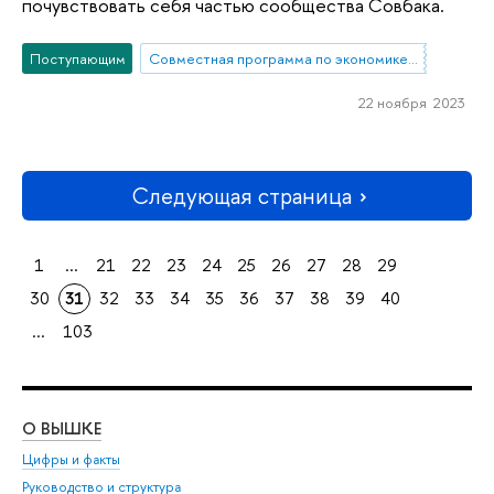
почувствовать себя частью сообщества Совбака.
Поступающим
Совместная программа по экономике НИУ ВШЭ и РЭШ
22 ноября 2023
Следующая страница
1
...
21
22
23
24
25
26
27
28
29
30
31
32
33
34
35
36
37
38
39
40
...
103
О ВЫШКЕ
ОБ
Цифры и факты
Ли
Руководство и структура
Дов