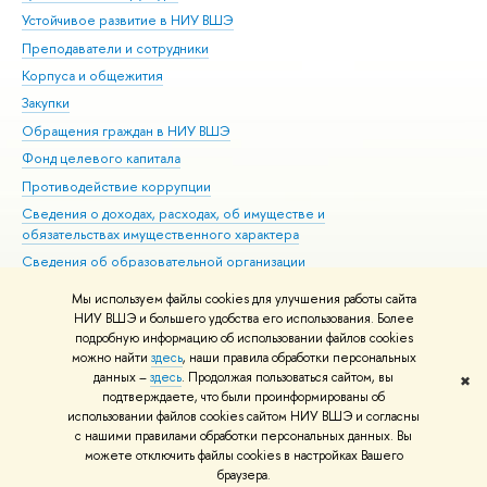
Устойчивое развитие в НИУ ВШЭ
Ол
Преподаватели и сотрудники
При
Корпуса и общежития
Вы
Закупки
При
Обращения граждан в НИУ ВШЭ
Ас
Фонд целевого капитала
До
Противодействие коррупции
Цен
Сведения о доходах, расходах, об имуществе и
Би
обязательствах имущественного характера
Об
Сведения об образовательной организации
Обр
Людям с ограниченными возможностями здоровья
Мы используем файлы cookies для улучшения работы сайта
Единая платежная страница
НИУ ВШЭ и большего удобства его использования. Более
подробную информацию об использовании файлов cookies
Работа в Вышке
можно найти
здесь
, наши правила обработки персональных
данных –
здесь
. Продолжая пользоваться сайтом, вы
✖
Редактору
подтверждаете, что были проинформированы об
© НИУ ВШЭ 1993–2026
Адреса и контакты
Условия использования
использовании файлов cookies сайтом НИУ ВШЭ и согласны
с нашими правилами обработки персональных данных. Вы
материалов
Политика конфиденциальности
Карта сайта
можете отключить файлы cookies в настройках Вашего
Шрифты HSE Sans и HSE Slab разработаны в
Школе дизайна НИУ ВШЭ
браузера.