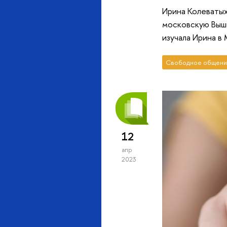
Ирина Колеватых
московскую Вышк
изучала Ирина в
Свободное общени
12
апр
2023