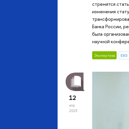
стремятся стать
изменения стату
трансформироват
Банка России, р
была организова
научной конфер
Экспертиза
ESG
12
апр
2023