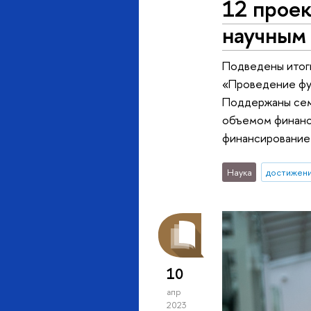
12 прое
научным
Подведены итоги
«Проведение фун
Поддержаны сем
объемом финанси
финансирование 
Наука
достижен
10
апр
2023