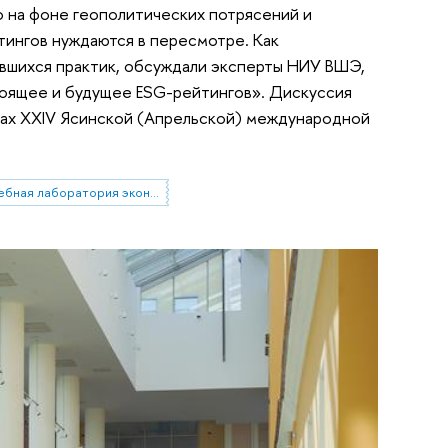
 на фоне геополитических потрясений и
ингов нуждаются в пересмотре. Как
ившихся практик, обсуждали эксперты НИУ ВШЭ,
стоящее и будущее ESG-рейтингов». Дискуссия
мках XXIV Ясинской (Апрельской) международной
Проектно-учебная лаборатория экономической журналистики