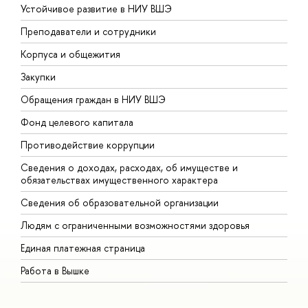
Устойчивое развитие в НИУ ВШЭ
О
Преподаватели и сотрудники
П
Корпуса и общежития
В
Закупки
П
Обращения граждан в НИУ ВШЭ
А
Фонд целевого капитала
Д
Противодействие коррупции
Ц
Сведения о доходах, расходах, об имуществе и
Б
обязательствах имущественного характера
О
Сведения об образовательной организации
О
Людям с ограниченными возможностями здоровья
Единая платежная страница
Работа в Вышке