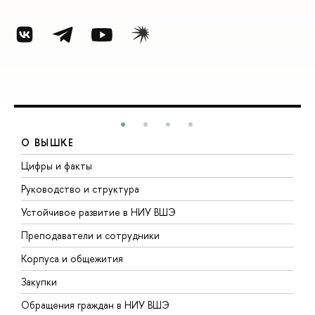
О ВЫШКЕ
Цифры и факты
Л
Руководство и структура
Д
Устойчивое развитие в НИУ ВШЭ
О
Преподаватели и сотрудники
П
Корпуса и общежития
В
Закупки
П
Обращения граждан в НИУ ВШЭ
А