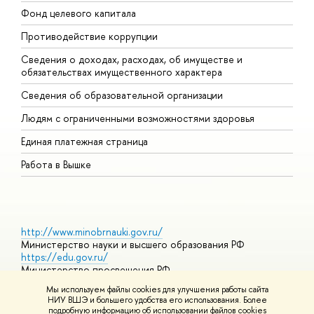
Фонд целевого капитала
Д
Противодействие коррупции
Ц
Сведения о доходах, расходах, об имуществе и
Б
обязательствах имущественного характера
О
Сведения об образовательной организации
О
Людям с ограниченными возможностями здоровья
Единая платежная страница
Работа в Вышке
http://www.minobrnauki.gov.ru/
Министерство науки и высшего образования РФ
https://edu.gov.ru/
Министерство просвещения РФ
https://elearning.hse.ru/mooc
Мы используем файлы cookies для улучшения работы сайта
Массовые открытые онлайн-курсы
НИУ ВШЭ и большего удобства его использования. Более
подробную информацию об использовании файлов cookies