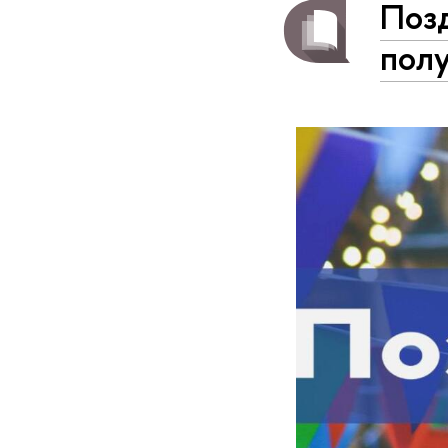
Поз
пол