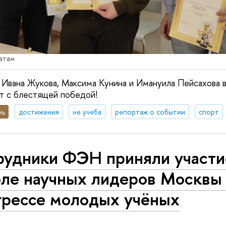
атам
 Ивана Жукова, Максима Кунина и Имануила Пейсахова в
т с блестящей победой!
нь
достижения
не учеба
репортаж о событии
спорт
рудники ФЭН приняли участи
ле научных лидеров Москвы и
грессе молодых учёных