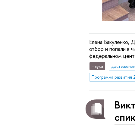
Елена Вакуленко, 
отбор и попали в ч
федеральном центр
Наука
достижени
Программа развития 
Вик
спи