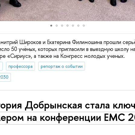
Дмитрий Широков и Екатерина Филимошина прошли серь
исло 50 учёных, которых пригласили в выездную школу н
е «Сириус», а также на Конгресс молодых ученых.
я
профессора
репортаж о событии
2030
тория Добрынская стала клю
кером на конференции EMC 