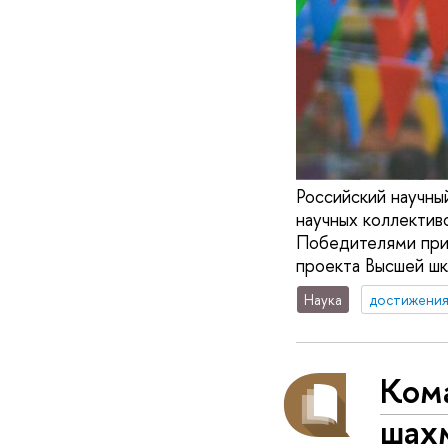
Российский научны
научных коллектив
Победителями приз
проекта Высшей шк
Наука
достижени
Ком
шах