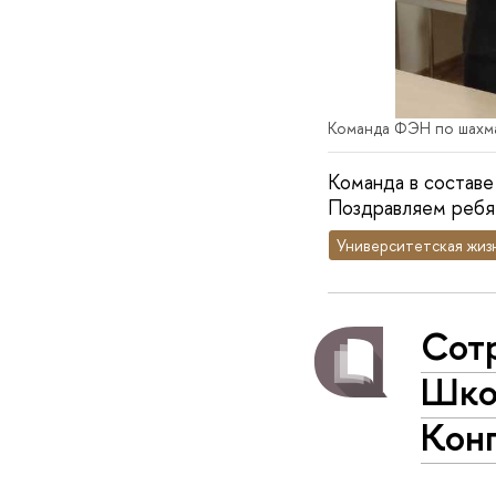
Команда ФЭН по шахм
Команда в составе
Поздравляем ребя
Университетская жиз
Сот
Шко
Кон