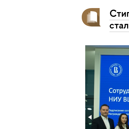
Сти
ста