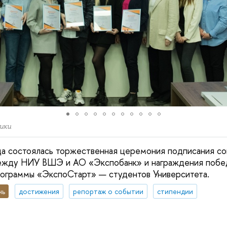
ики
да состоялась торжественная церемония подписания со
ежду НИУ ВШЭ и АО «Экспобанк» и награждения побе
рограммы «ЭкспоСтарт» — студентов Университета.
нь
достижения
репортаж о событии
стипендии