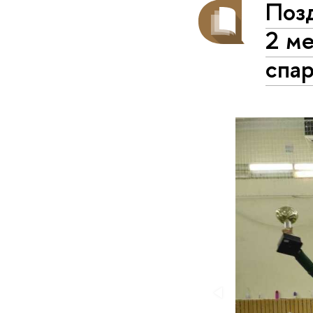
Поз
2 м
спар