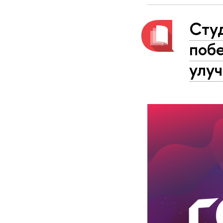
Сту
побе
улу