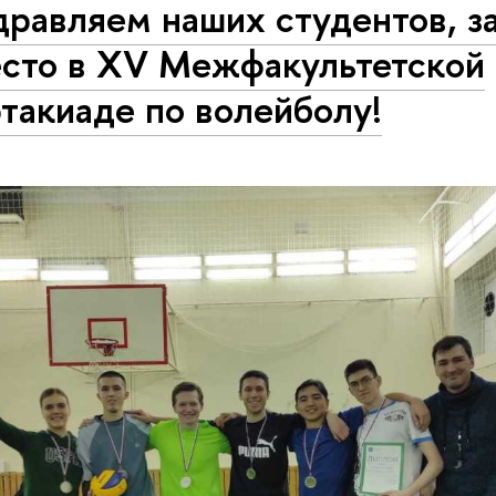
дравляем наших студентов, з
есто в XV Межфакультетской
такиаде по волейболу!