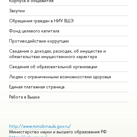
Корпуса и общежития
В
Закупки
П
Обращения граждан в НИУ ВШЭ
А
Фонд целевого капитала
Д
Противодействие коррупции
Ц
Сведения о доходах, расходах, об имуществе и
Б
обязательствах имущественного характера
О
Сведения об образовательной организации
О
Людям с ограниченными возможностями здоровья
Единая платежная страница
Работа в Вышке
http://www.minobrnauki.gov.ru/
Министерство науки и высшего образования РФ