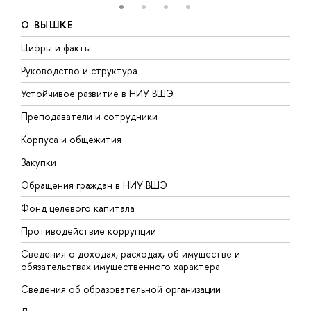
О ВЫШКЕ
Цифры и факты
Л
Руководство и структура
Д
Устойчивое развитие в НИУ ВШЭ
О
Преподаватели и сотрудники
П
Корпуса и общежития
В
Закупки
П
Обращения граждан в НИУ ВШЭ
А
Фонд целевого капитала
Д
Противодействие коррупции
Ц
Сведения о доходах, расходах, об имуществе и
Б
обязательствах имущественного характера
О
Сведения об образовательной организации
О