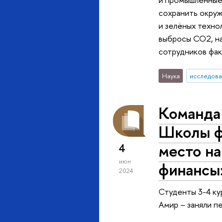
сохранить окруж
и зелёных техно
выбросы CO2, н
сотрудников фак
Наука
исследова
Команда
Школы ф
место на
4
июн
финансы
2024
Студенты 3-4 ку
Амир – заняли п