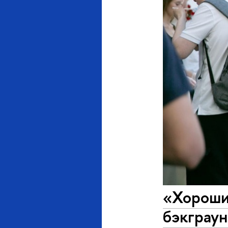
«Хороши
бэкграу