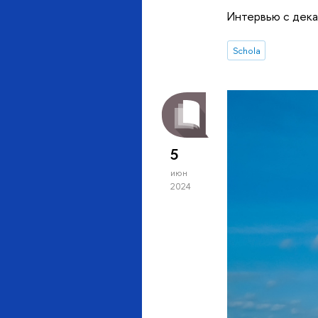
Интервью с дек
Schola
5
июн
2024