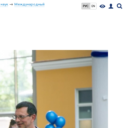
 наук
Международный
РУС
EN