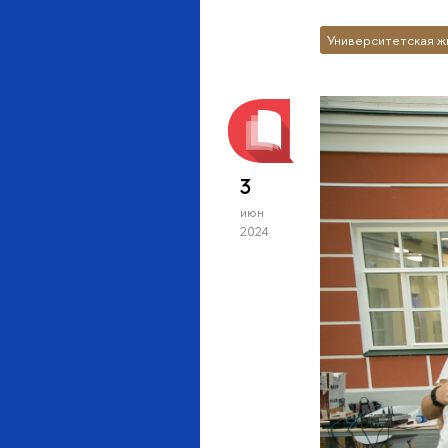
Университетская ж
3
июн
2024