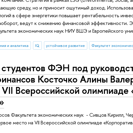
ающую среду, но и приносит ощутимый доход. Использов
логий в сфере энергетики повышает рентабельность инве
аоборот, ведут к снижению финансовой эффективности. 
ультета экономических наук НИУ ВШЭ и Европейского уни
ния и аналитика
IQ
устойчивое развитие
Факультет экономичес
 студентов ФЭН под руководс
инансов Косточко Алины Валер
 VII Всероссийской олимпиаде
»
рсов Факультета экономических наук - Сивцов Кирилл, Ч
ервое место на VII Всероссийской олимпиаде «Корпорати