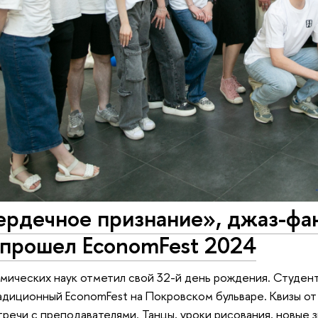
рдечное признание», джаз-фан
 прошел EconomFest 2024
мических наук отметил свой 32-й день рождения. Студент
адиционный EconomFest на Покровском бульваре. Квизы от 
тречи с преподавателями. Танцы, уроки рисования, новые 