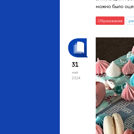
можно было оцен
Образование
ре
31
мая
2024