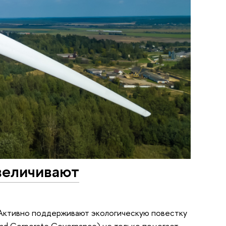
величивают
Активно поддерживают экологическую повестку
 and Corporate Governance) не только помогает