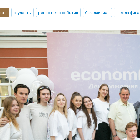
изнь
студенты
репортаж о событии
бакалавриат
Школа фина