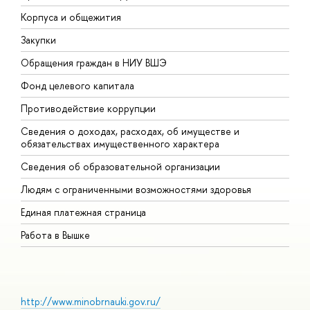
Корпуса и общежития
В
Закупки
П
Обращения граждан в НИУ ВШЭ
А
Фонд целевого капитала
Д
Противодействие коррупции
Ц
Сведения о доходах, расходах, об имуществе и
Б
обязательствах имущественного характера
О
Сведения об образовательной организации
О
Людям с ограниченными возможностями здоровья
Единая платежная страница
Работа в Вышке
http://www.minobrnauki.gov.ru/