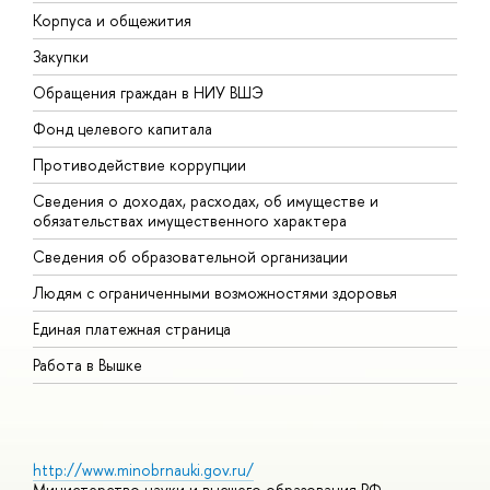
Корпуса и общежития
В
Закупки
П
Обращения граждан в НИУ ВШЭ
А
Фонд целевого капитала
Д
Противодействие коррупции
Ц
Сведения о доходах, расходах, об имуществе и
Б
обязательствах имущественного характера
О
Сведения об образовательной организации
О
Людям с ограниченными возможностями здоровья
Единая платежная страница
Работа в Вышке
http://www.minobrnauki.gov.ru/
Министерство науки и высшего образования РФ