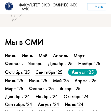
ФАКУЛЬТЕТ ЭКОНОМИЧЕСКИХ
Национальный исследовательский университет «Высшая
Меню
НАУК
школа экономики»
Факультет экономических наук
Мы в СМИ
Июль
Июнь
Май
Апрель
Март
Февраль
Январь
Декабрь '25
Ноябрь '25
Октябрь '25
Сентябрь '25
Август '25
Июль '25
Июнь '25
Май '25
Апрель '25
Март '25
Февраль '25
Январь '25
Декабрь '24
Ноябрь '24
Октябрь '24
Сентябрь '24
Август '24
Июль '24