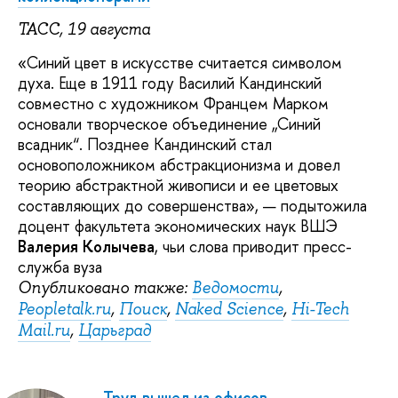
ТАСС, 19 августа
«Синий цвет в искусстве считается символом
духа. Еще в 1911 году Василий Кандинский
совместно с художником Францем Марком
основали творческое объединение „Синий
всадник“. Позднее Кандинский стал
основоположником абстракционизма и довел
теорию абстрактной живописи и ее цветовых
составляющих до совершенства», — подытожила
доцент факультета экономических наук ВШЭ
Валерия Колычева
, чьи слова приводит пресс-
служба вуза
Опубликовано также:
Ведомости
,
Peopletalk.ru
,
Поиск
,
Naked Science
,
Hi-Tech
Mail.ru
,
Царьград
Труд вышел из офисов