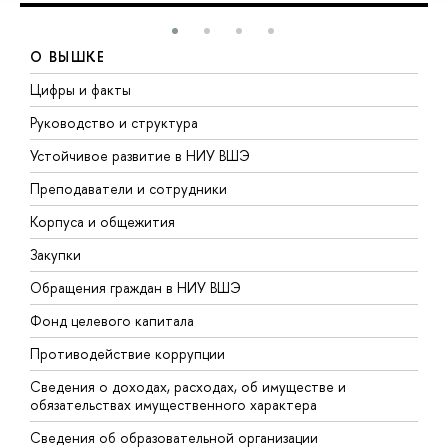
О ВЫШКЕ
Цифры и факты
Л
Руководство и структура
Д
Устойчивое развитие в НИУ ВШЭ
О
Преподаватели и сотрудники
П
Корпуса и общежития
В
Закупки
П
Обращения граждан в НИУ ВШЭ
А
Фонд целевого капитала
Д
Противодействие коррупции
Ц
Сведения о доходах, расходах, об имуществе и
Б
обязательствах имущественного характера
О
Сведения об образовательной организации