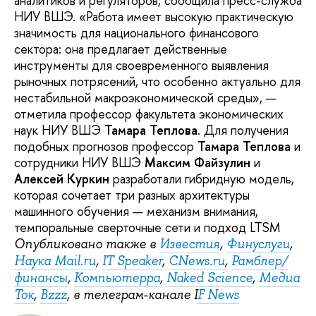
аналитиков и регуляторов, сообщила пресс-служба
НИУ ВШЭ. «Работа имеет высокую практическую
значимость для национального финансового
сектора: она предлагает действенные
инструменты для своевременного выявления
рыночных потрясений, что особенно актуально для
нестабильной макроэкономической среды», —
отметила профессор факультета экономических
наук НИУ ВШЭ
Тамара Теплова
. Для получения
подобных прогнозов профессор
Тамара Теплова
и
сотрудники НИУ ВШЭ
Максим Файзулин
и
Алексей Куркин
разработали гибридную модель,
которая сочетает три разных архитектуры
машинного обучения — механизм внимания,
темпоральные сверточные сети и подход LTSM
Опубликовано также в
Известия
,
Финуслуги
,
Наука Mail.ru
,
IT Speaker
,
CNews.ru
,
Рамблер/
финансы
,
Компьютерра
,
Naked Science
,
Медиа
Ток
,
Bzzz
, в телеграм-канале I
F News