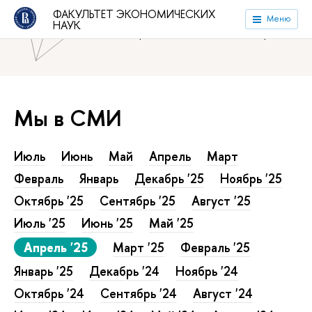
ФАКУЛЬТЕТ ЭКОНОМИЧЕСКИХ
Национальный исследовательский университет «Высшая
Меню
НАУК
школа экономики»
Факультет экономических наук
Мы в СМИ
Июль
Июнь
Май
Апрель
Март
Февраль
Январь
Декабрь '25
Ноябрь '25
Октябрь '25
Сентябрь '25
Август '25
Июль '25
Июнь '25
Май '25
Апрель '25
Март '25
Февраль '25
Январь '25
Декабрь '24
Ноябрь '24
Октябрь '24
Сентябрь '24
Август '24