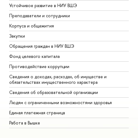
Устойчивое развитие в НИУ ВШЭ
О
Преподаватели и сотрудники
П
Корпуса и общежития
В
Закупки
П
Обращения граждан в НИУ ВШЭ
А
Фонд целевого капитала
Д
Противодействие коррупции
Ц
Сведения о доходах, расходах, об имуществе и
Б
обязательствах имущественного характера
О
Сведения об образовательной организации
О
Людям с ограниченными возможностями здоровья
Единая платежная страница
Работа в Вышке