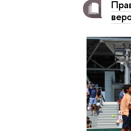
Пра
веро