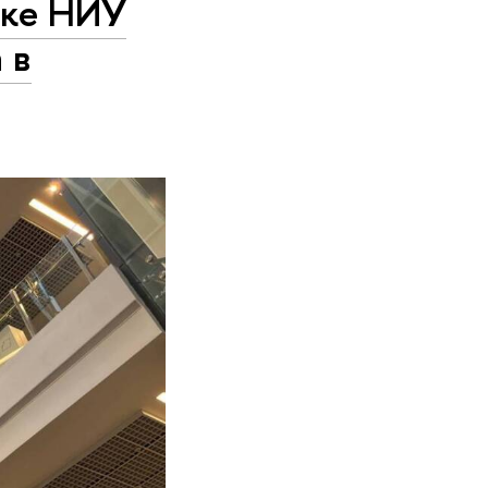
жке НИУ
 в