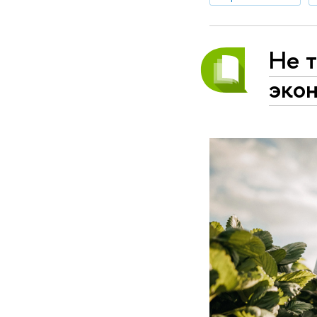
Не т
экон