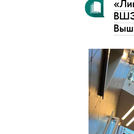
«Ли
ВШЭ
Выш