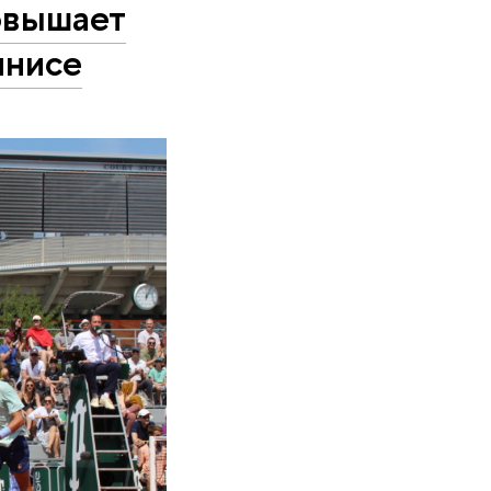
овышает
ннисе