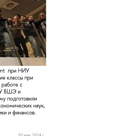
kent при НИУ
ие классы при
 работе с
ИУ ВШЭ и
му подготовили
кономических наук,
ки и финансов.
30 мая, 2024 г.