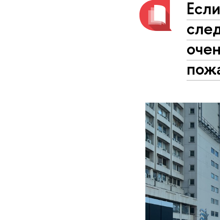
Если
сле
очен
пож