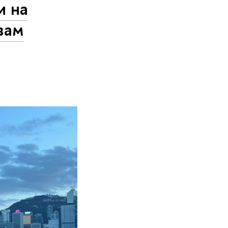
и на
вам