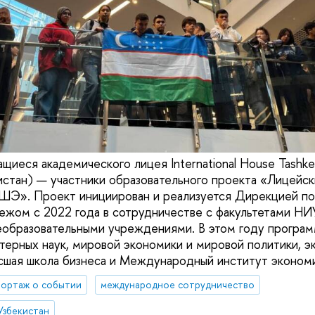
ащиеся академического лицея International House Tash
тан) — участники образовательного проекта «Лицейск
Э». Проект инициирован и реализуется Дирекцией по
ежом с 2022 года в сотрудничестве с факультетами Н
образовательными учреждениями. В этом году програм
терных наук, мировой экономики и мировой политики, э
сшая школа бизнеса и Международный институт экономи
ортаж о событии
международное сотрудничество
Узбекистан