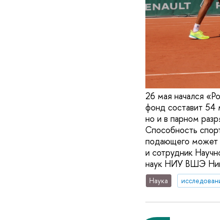
26 мая начался «Р
фонд составит 54 
но и в парном разр
Способность спорт
подающего может п
и сотрудник Научн
наук НИУ ВШЭ Ник
Наука
исследован