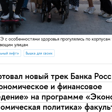
 с особенностями здоровья прогулялись по корпусам 
гающим улицам
ьный лифт»
Вышка для своих
товал новый трек Банка Рос
ономическое и финансовое
едение» на программе «Экон
омическая политика» факуль