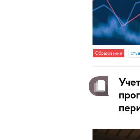
Образование
сту
Учет
про
пер