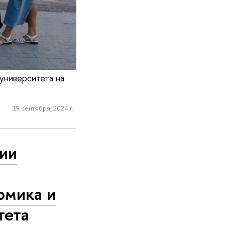
университета на
19 сентября, 2024 г.
сии
омика и
тета