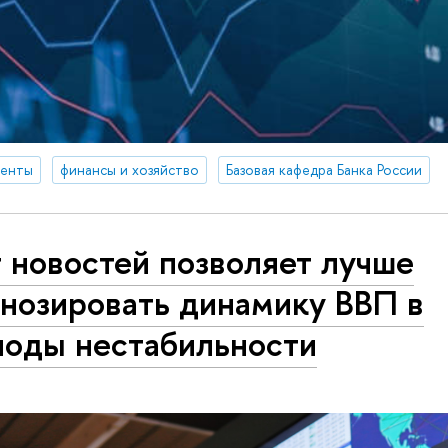
денты
финансы и хозяйство
Базовая кафедра Банка России
 новостей позволяет лучше
гнозировать динамику ВВП в
иоды нестабильности