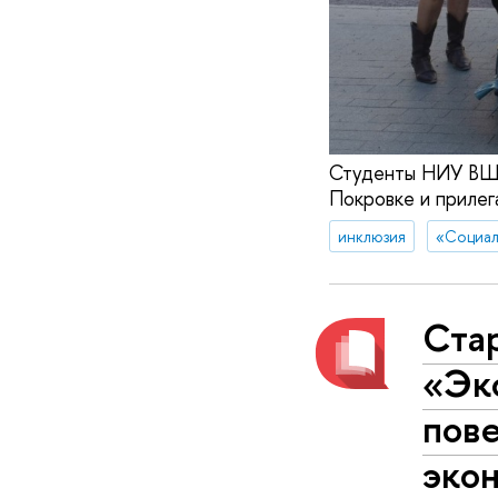
Студенты НИУ ВШЭ
Покровке и приле
инклюзия
«Социал
Стар
«Эк
пов
экон