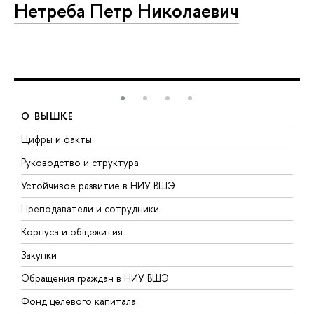
Нетреба Петр Николаевич
О ВЫШКЕ
Цифры и факты
Л
Руководство и структура
Д
Устойчивое развитие в НИУ ВШЭ
О
Преподаватели и сотрудники
П
Корпуса и общежития
В
Закупки
П
Обращения граждан в НИУ ВШЭ
А
Фонд целевого капитала
Д