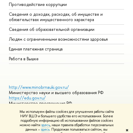
Противодействие коррупции
Ц
Сведения о доходах, расходах, об имуществе и
Б
обязательствах имущественного характера
О
Сведения об образовательной организации
О
Людям с ограниченными возможностями здоровья
Единая платежная страница
Работа в Вышке
http://www.minobrnauki.gov.ru/
Министерство науки и высшего образования РФ
https://edu.gov.ru/
Министерство просвещения РФ
https://elearning.hse.ru/mooc
Мы используем файлы cookies для улучшения работы сайта
Массовые открытые онлайн-курсы
НИУ ВШЭ и большего удобства его использования. Более
подробную информацию об использовании файлов cookies
можно найти
здесь
, наши правила обработки персональных
данных –
здесь
. Продолжая пользоваться сайтом, вы
✖
© НИУ ВШЭ 1993–2026
Адреса и контакты
Условия