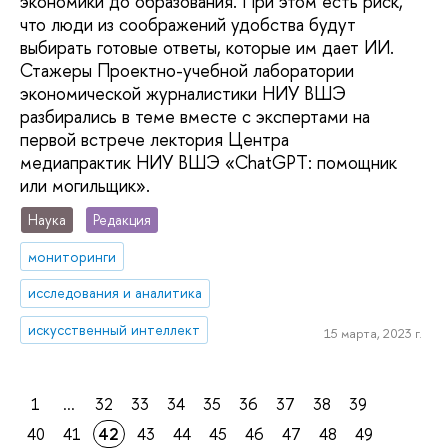
экономики до образования. При этом есть риск,
что люди из соображений удобства будут
выбирать готовые ответы, которые им дает ИИ.
Стажеры Проектно-учебной лаборатории
экономической журналистики НИУ ВШЭ
разбирались в теме вместе с экспертами на
первой встрече лектория Центра
медиапрактик НИУ ВШЭ «СhatGPT: помощник
или могильщик».
Наука
Редакция
мониторинги
исследования и аналитика
искусственный интеллект
15 марта, 2023 г.
1
...
32
33
34
35
36
37
38
39
40
41
42
43
44
45
46
47
48
49