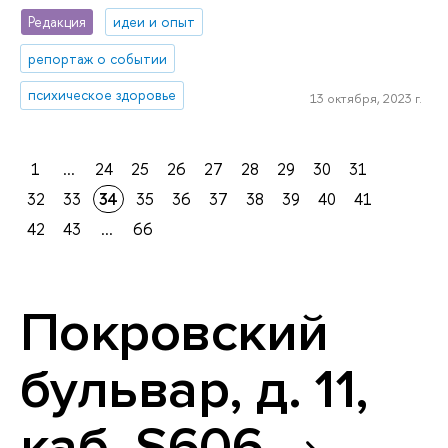
Редакция
идеи и опыт
репортаж о событии
психическое здоровье
13 октября, 2023 г.
1
...
24
25
26
27
28
29
30
31
32
33
34
35
36
37
38
39
40
41
42
43
...
66
Покровский
бульвар, д. 11,
каб. S606