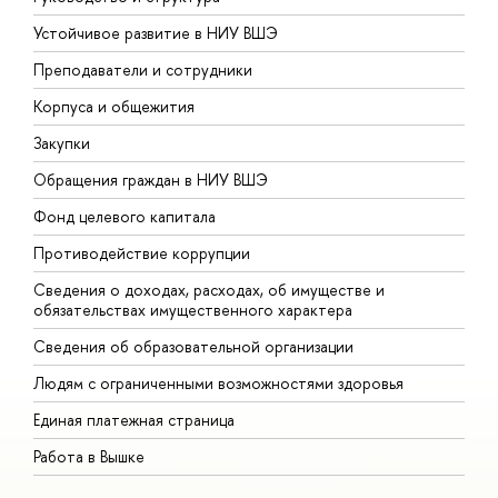
Устойчивое развитие в НИУ ВШЭ
О
Преподаватели и сотрудники
П
Корпуса и общежития
В
Закупки
П
Обращения граждан в НИУ ВШЭ
А
Фонд целевого капитала
Д
Противодействие коррупции
Ц
Сведения о доходах, расходах, об имуществе и
Б
обязательствах имущественного характера
О
Сведения об образовательной организации
О
Людям с ограниченными возможностями здоровья
Единая платежная страница
Работа в Вышке