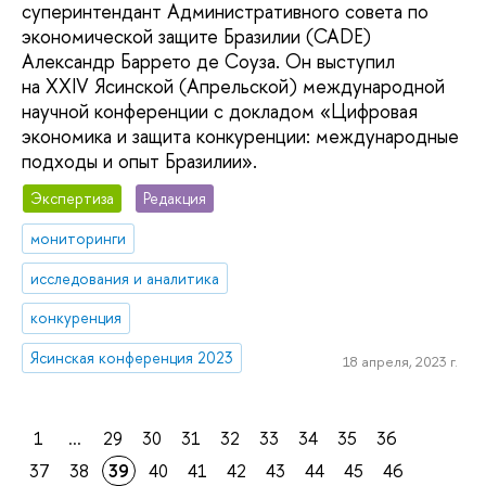
суперинтендант Административного совета по
экономической защите Бразилии (CADE)
Александр Баррето де Соуза. Он выступил
на XXIV Ясинской (Апрельской) международной
научной конференции с докладом «Цифровая
экономика и защита конкуренции: международные
подходы и опыт Бразилии».
Экспертиза
Редакция
мониторинги
исследования и аналитика
конкуренция
Ясинская конференция 2023
18 апреля, 2023 г.
1
...
29
30
31
32
33
34
35
36
37
38
39
40
41
42
43
44
45
46