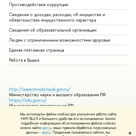
Противодействие коррупции
Ц
Сведения о доходах, расходах, об имуществе и
Б
обязательствах имущественного характера
О
Сведения об образовательной организации
О
Людям с ограниченными возможностями здоровья
Единая платежная страница
Работа в Вышке
http://www.minobrnauki.gov.ru/
Министерство науки и высшего образования РФ
https://edu.gov.ru/
Министерство просвещения РФ
https://elearning.hse.ru/mooc
Мы используем файлы cookies для улучшения работы сайта
Массовые открытые онлайн-курсы
НИУ ВШЭ и большего удобства его использования. Более
подробную информацию об использовании файлов cookies
можно найти
здесь
, наши правила обработки персональных
данных –
здесь
. Продолжая пользоваться сайтом, вы
✖
© НИУ ВШЭ 1993–2026
Адреса и контакты
Условия