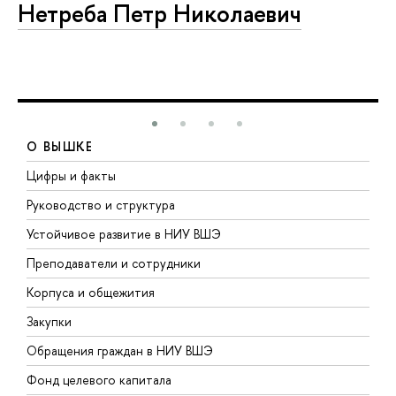
Нетреба Петр Николаевич
О ВЫШКЕ
Цифры и факты
Л
Руководство и структура
Д
Устойчивое развитие в НИУ ВШЭ
О
Преподаватели и сотрудники
П
Корпуса и общежития
В
Закупки
П
Обращения граждан в НИУ ВШЭ
А
Фонд целевого капитала
Д