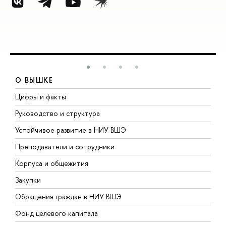
О ВЫШКЕ
Цифры и факты
Л
Руководство и структура
Д
Устойчивое развитие в НИУ ВШЭ
О
Преподаватели и сотрудники
П
Корпуса и общежития
В
Закупки
П
Обращения граждан в НИУ ВШЭ
А
Фонд целевого капитала
Д