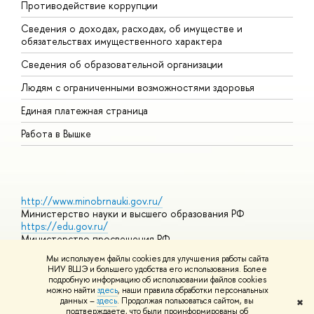
Противодействие коррупции
Ц
Сведения о доходах, расходах, об имуществе и
Б
обязательствах имущественного характера
О
Сведения об образовательной организации
О
Людям с ограниченными возможностями здоровья
Единая платежная страница
Работа в Вышке
http://www.minobrnauki.gov.ru/
Министерство науки и высшего образования РФ
https://edu.gov.ru/
Министерство просвещения РФ
https://elearning.hse.ru/mooc
Мы используем файлы cookies для улучшения работы сайта
Массовые открытые онлайн-курсы
НИУ ВШЭ и большего удобства его использования. Более
подробную информацию об использовании файлов cookies
можно найти
здесь
, наши правила обработки персональных
данных –
здесь
. Продолжая пользоваться сайтом, вы
✖
© НИУ ВШЭ 1993–2026
Адреса и контакты
Условия
подтверждаете, что были проинформированы об