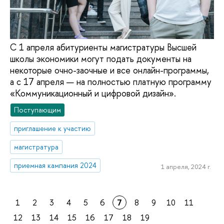
С 1 апреля абитуриенты магистратуры Высшей
школы экономики могут подать документы на
некоторые очно-заочные и все онлайн-программы,
а с 17 апреля — на полностью платную программу
«Коммуникационный и цифровой дизайн».
Поступающим
приглашение к участию
магистратура
приемная кампания 2024
1 апреля, 2024 г.
1
2
3
4
5
6
7
8
9
10
11
12
13
14
15
16
17
18
19