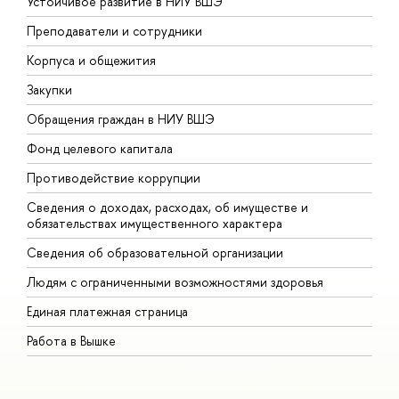
Устойчивое развитие в НИУ ВШЭ
О
Преподаватели и сотрудники
П
Корпуса и общежития
В
Закупки
П
Обращения граждан в НИУ ВШЭ
А
Фонд целевого капитала
Д
Противодействие коррупции
Ц
Сведения о доходах, расходах, об имуществе и
Б
обязательствах имущественного характера
О
Сведения об образовательной организации
О
Людям с ограниченными возможностями здоровья
Единая платежная страница
Работа в Вышке