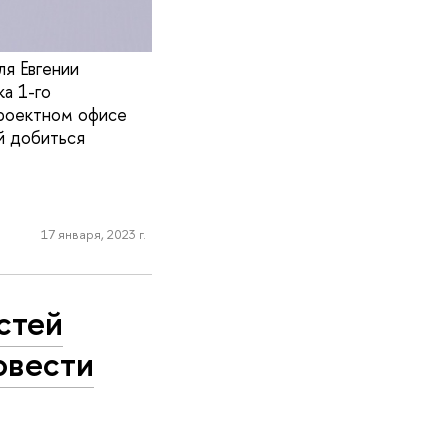
ля Евгении
а 1-го
роектном офисе
й добиться
17 января, 2023 г.
стей
овести