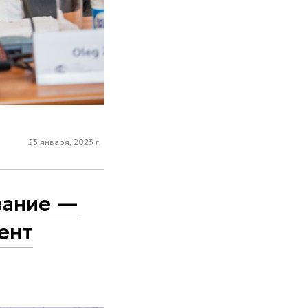
23 января, 2023 г.
вание —
ент