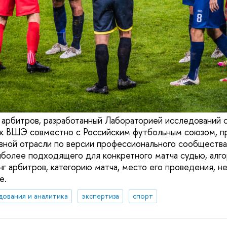
арбитров, разработанный Лабораторией исследований с
ук ВШЭ совместно с Российским футбольным союзом, п
вной отрасли по версии профессионального сообщества 
более подходящего для конкретного матча судью, алго
нг арбитров, категорию матча, место его проведения, 
е.
дования и аналитика
экспертиза
спорт