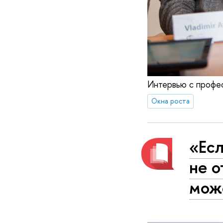
Интервью с профе
Окна роста
«Есл
не 
мож