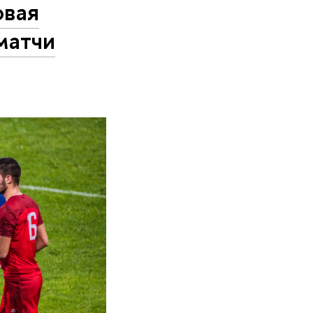
овая
матчи