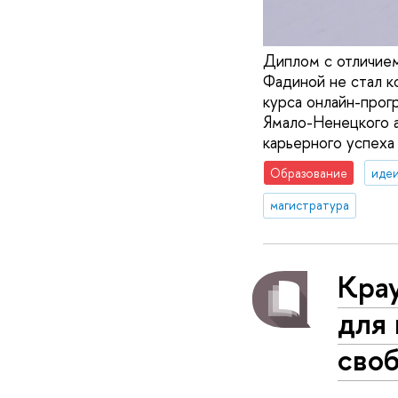
Диплом с отличием
Фадиной не стал к
курса онлайн-про
Ямало-Ненецкого а
карьерного успеха 
Образование
идеи
магистратура
Кра
для 
своб