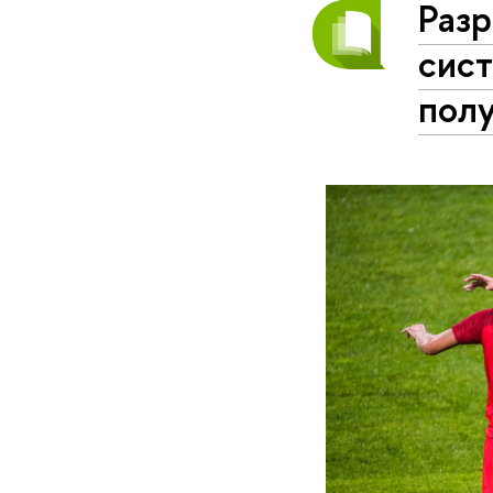
Раз
сис
пол