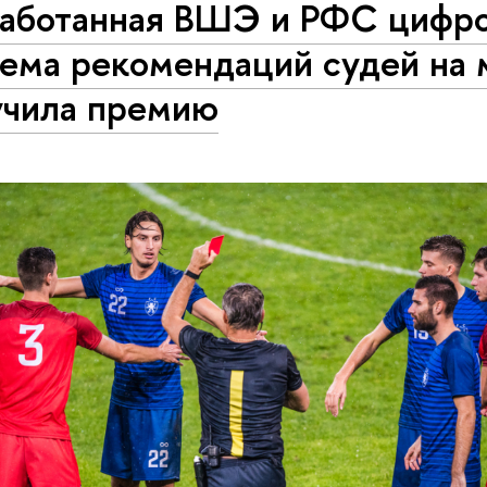
работанная ВШЭ и РФС цифр
тема рекомендаций судей на 
учила премию