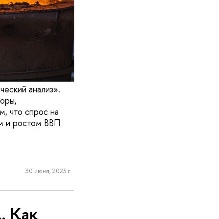
еский анализ».
оры,
, что спрос на
м и ростом ВВП
30 июня, 2023 г.
… Как