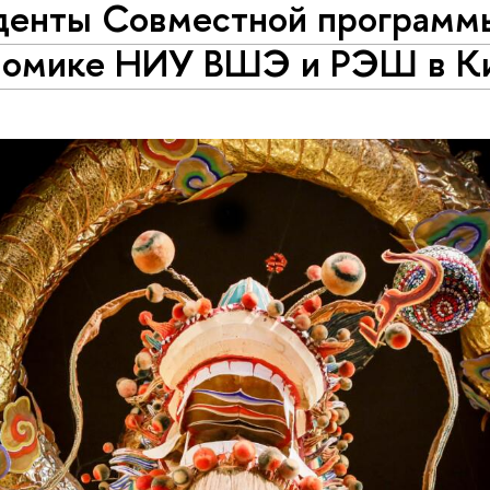
денты Совместной программ
номике НИУ ВШЭ и РЭШ в К