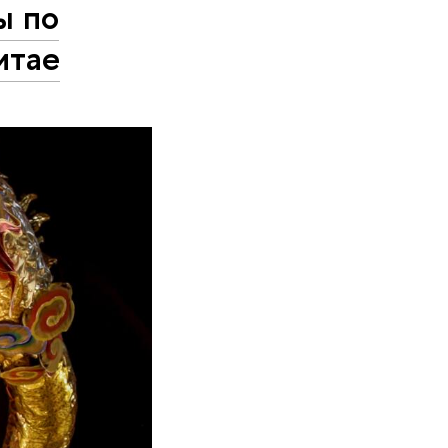
ы по
итае