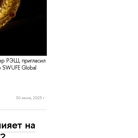
ер РЭШ, пригласил
е SWUFE Global
30 июня, 2023 г.
лияет на
н?