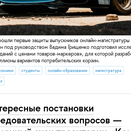
рошли первые защиты выпускников онлайн-магистратур
ин под руководством Вадима Грищенко подготовил иссл
аний с ценами товаров-маркеров», для которой разраб
ионы вариантов потребительских корзин.
ускники
студенты
онлайн-образование
магистратура
л
тересные постановки
ледовательских вопросов —