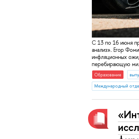
С 13 по 16 июня п
анализ». Егор Фом
инфляционных ожид
перебирающую милл
Образование
вып
Международный отде
«Ин
исс