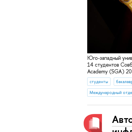
Юго-западный унив
14 студентов Совб
Academy (SGA) 20
студенты
бакалав
Международный отде
Авто
инф