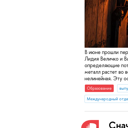
В июне прошли пер
Лидия Величко и В
определяющие потр
металл растет во 
нелинейная. Эту о
Образование
вып
Международный отде
Снач