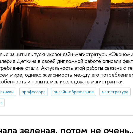
вые защиты выпускниковонлайн-магистратуры «Экономич
алерия Деткина в своей дипломной работе описали факт
ебление стали. Актуальность этой работы связана с тем
всем мире, однако зависимость между его потребление
собенность и попытались исследовать магистрантки.
ускники
профессора
онлайн-образование
магистратура
л
ала зеленая, потом не очень