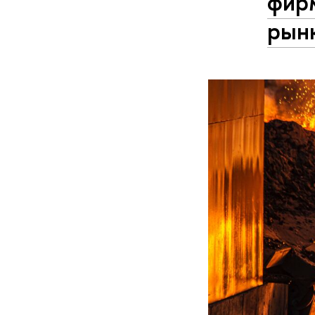
фир
рын