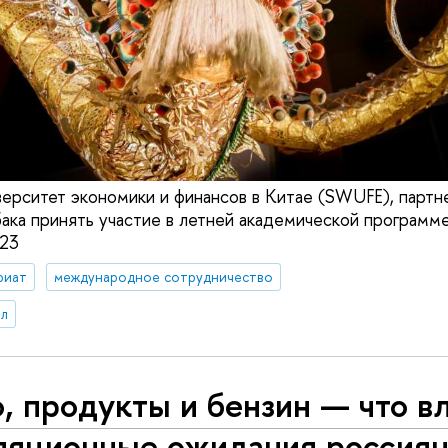
ерситет экономики и финансов в Китае (SWUFE), партн
ака принять участие в летней академической программ
23
риат
международное сотрудничество
л
, продукты и бензин — что в
ляционные ожидания россия