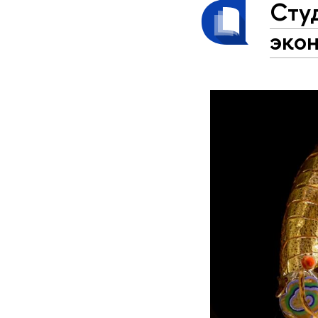
Сту
эко